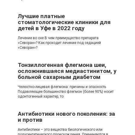
Лучшие платные
стоматологические клиники для
детей в Уфе в 2022 году
Лечение во сне В чем преимущество препарата
«Севоран»? Как проходит лечение под седацией
«Севоран»?
Тонзиллогенная флегмона шеи,
осложнившаяся медиастинитом, у
больной сахарным диабетом
Челюстно-лицевая флегмона: причины и опасность
Подавляющее большинство флегмон (более 90%) носит
одонтогенный характер, то
Антибиотики нового поколения: за
и против
Антибиотики – это вещества биологического или
полусинтетического происхождения. Применяются в