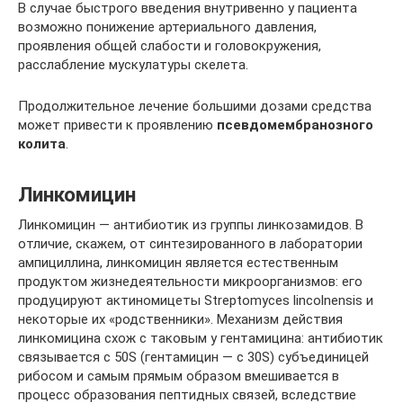
В случае быстрого введения внутривенно у пациента
возможно понижение артериального давления,
проявления общей слабости и головокружения,
расслабление мускулатуры скелета.
Продолжительное лечение большими дозами средства
может привести к проявлению
псевдомембранозного
колита
.
Линкомицин
Линкомицин — антибиотик из группы линкозамидов. В
отличие, скажем, от синтезированного в лаборатории
ампициллина, линкомицин является естественным
продуктом жизнедеятельности микроорганизмов: его
продуцируют актиномицеты Streptomyces lincolnensis и
некоторые их «родственники». Механизм действия
линкомицина схож с таковым у гентамицина: антибиотик
связывается с 50S (гентамицин — с 30S) субъединицей
рибосом и самым прямым образом вмешивается в
процесс образования пептидных связей, вследствие