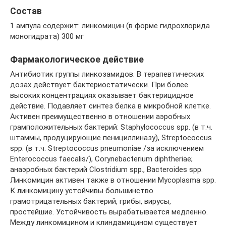
Состав
1 ампула содержит: линкомицин (в форме гидрохлорида
моногидрата) 300 мг
Фармакологическое действие
Антибиотик группы линкозамидов. В терапевтических
дозах действует бактериостатически. При более
высоких концентрациях оказывает бактерицидное
действие. Подавляет синтез белка в микробной клетке.
Активен преимущественно в отношении аэробных
грамположительных бактерий: Staphylococcus spp. (в т.ч.
штаммы, продуцирующие пенициллиназу), Streptococcus
spp. (в т.ч. Streptococcus pneumoniae /за исключением
Enterococcus faecalis/), Corynebacterium diphtheriae;
анаэробных бактерий Clostridium spp., Bacteroides spp.
Линкомицин активен также в отношении Mycoplasma spp.
К линкомицину устойчивы большинство
грамотрицательных бактерий, грибы, вирусы,
простейшие. Устойчивость вырабатывается медленно.
Между линкомицином и клиндамицином существует