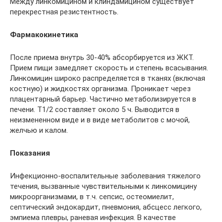
Между линкомицином и клиндамицином существует
перекрестная резистентность.
Фармакокинетика
После приема внутрь 30-40% абсорбируется из ЖКТ.
Прием пищи замедляет скорость и степень всасывания.
Линкомицин широко распределяется в тканях (включая
костную) и жидкостях организма. Проникает через
плацентарный барьер. Частично метаболизируется в
печени. T1/2 составляет около 5 ч. Выводится в
неизмененном виде и в виде метаболитов с мочой,
желчью и калом.
Показания
Инфекционно-воспалительные заболевания тяжелого
течения, вызванные чувствительными к линкомицину
микроорганизмами, в т.ч. сепсис, остеомиелит,
септический эндокардит, пневмония, абсцесс легкого,
эмпиема плевры, раневая инфекция. В качестве