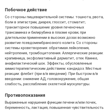
Побочное действие
Со стороны пищеварительной системы: тошнота, рвота,
боли в эпигастрии, диарея, глоссит, стоматит;
транзиторное повышение уровня печеночных
трансаминаз и билирубина в плазме крови; при
длительном применении в высоких дозах возможно
развитие псевдомембранозного колита. Со стороны
системы кроветворения: обратимая лейкопения,
нейтропения, тромбоцитопения. Аллергические реакции:
крапивница, эксфолиативный дерматит, отек Квинке,
анафилактический шок. Эффекты, обусловленные
химиотерапевтическим действием: кандидоз. Местные
реакции: флебит (при в/в введении). При быстром в/в
введении: снижение АД, головокружение, общая
слабость, расслабление скелетной мускулатуры.
Противопоказания
Выраженные нарушения функции печени и/или почек,
беременность, лактация, повышенная чувствительность