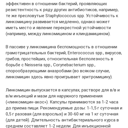
эффективен в отношении бактерий, проявляющих
резистентность к ряду других антибиотиков, например,
те же пресловутые Staphylococcus spp. Устойчивость к
линкомицину развивается медленно, однако может
иметь место и явление перекрестной устойчивости
(например, между линкомицином и клиндамицином).
В пассиве у линкомицина беспомощность в отношении
грамотрицательных бактерий, Enterococcus spp., вирусов,
грибов, простейших, относительная бесполезность в
борьбе с Neisseria spp., Corynebacterium spp.,
спорообразующими анаэробами (во всяком случае,
линкомицин здесь явно проигрывает эритромицину).
Линкомицин выпускается в капсулах, растворе для в/в и
в/м инъекций и мази для наружного применения
(«линкомицин-акос»). Капсулы принимаются за 1-2 часа
до приема пищи. Рекомендуемые дозы: 1-1,5 г суточная и
0,5 г разовая (для взрослых) и 30-60 мг на 1 кг суточная
(для детей). Длительность антибактериального курса в
среднем составляет 1-2 недели. Для инъекционной