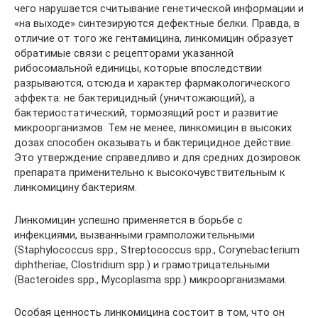
чего нарушается считывание генетической информации и
«на выходе» синтезируются дефектные белки. Правда, в
отличие от того же гентамицина, линкомицин образует
обратимые связи с рецепторами указанной
рибосомальной единицы, которые впоследствии
разрываются, отсюда и характер фармакологического
эффекта: не бактерицидный (уничтожающий), а
бактериостатический, тормозящий рост и развитие
микроорганизмов. Тем не менее, линкомицин в высоких
дозах способен оказывать и бактерицидное действие.
Это утверждение справедливо и для средних дозировок
препарата применительно к высокочувствительным к
линкомицину бактериям.
Линкомицин успешно применяется в борьбе с
инфекциями, вызванными грамположительными
(Staphylococcus spp., Streptococcus spp., Corynebacterium
diphtheriae, Clostridium spp.) и грамотрицательными
(Bacteroides spp., Mycoplasma spp.) микроорганизмами.
Особая ценность линкомицина состоит в том, что он