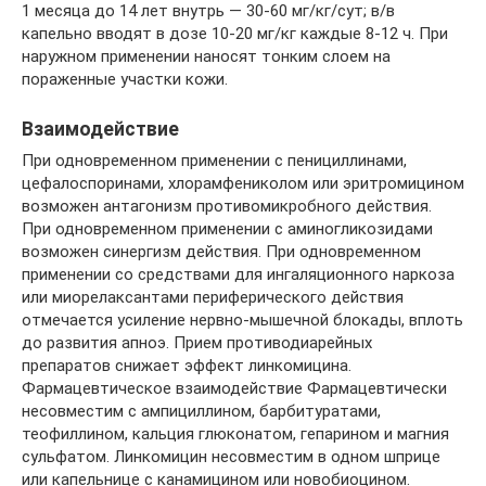
1 месяца до 14 лет внутрь — 30-60 мг/кг/сут; в/в
капельно вводят в дозе 10-20 мг/кг каждые 8-12 ч. При
наружном применении наносят тонким слоем на
пораженные участки кожи.
Взаимодействие
При одновременном применении с пенициллинами,
цефалоспоринами, хлорамфениколом или эритромицином
возможен антагонизм противомикробного действия.
При одновременном применении с аминогликозидами
возможен синергизм действия. При одновременном
применении со средствами для ингаляционного наркоза
или миорелаксантами периферического действия
отмечается усиление нервно-мышечной блокады, вплоть
до развития апноэ. Прием противодиарейных
препаратов снижает эффект линкомицина.
Фармацевтическое взаимодействие Фармацевтически
несовместим с ампициллином, барбитуратами,
теофиллином, кальция глюконатом, гепарином и магния
сульфатом. Линкомицин несовместим в одном шприце
или капельнице с канамицином или новобиоцином.