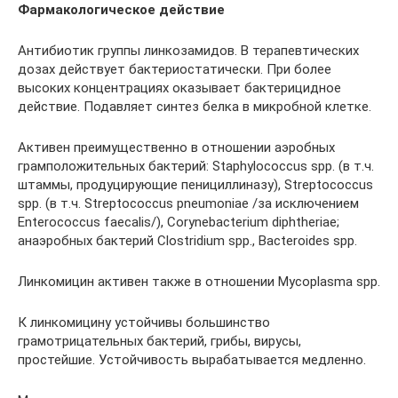
Фармакологическое действие
Антибиотик группы линкозамидов. В терапевтических
дозах действует бактериостатически. При более
высоких концентрациях оказывает бактерицидное
действие. Подавляет синтез белка в микробной клетке.
Активен преимущественно в отношении аэробных
грамположительных бактерий: Staphylococcus spp. (в т.ч.
штаммы, продуцирующие пенициллиназу), Streptococcus
spp. (в т.ч. Streptococcus pneumoniae /за исключением
Enterococcus faecalis/), Corynebacterium diphtheriae;
анаэробных бактерий Clostridium spp., Bacteroides spp.
Линкомицин активен также в отношении Mycoplasma spp.
К линкомицину устойчивы большинство
грамотрицательных бактерий, грибы, вирусы,
простейшие. Устойчивость вырабатывается медленно.