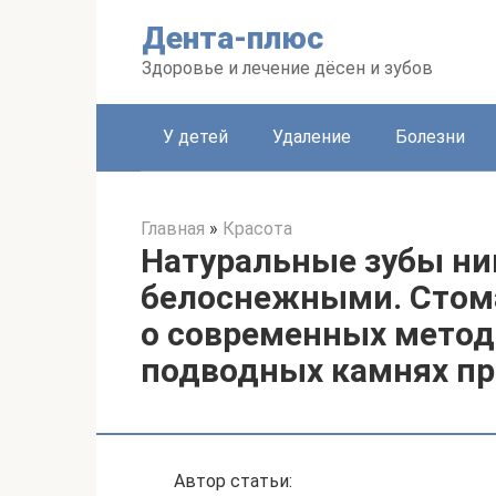
Перейти
Дента-плюс
к
контенту
Здоровье и лечение дёсен и зубов
У детей
Удаление
Болезни
Главная
»
Красота
Натуральные зубы ник
белоснежными. Стома
о современных метод
подводных камнях п
Автор статьи: