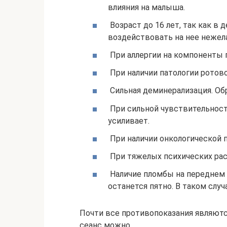
влияния на малыша.
Возраст до 16 лет, так как в
воздействовать на нее нежел
При аллергии на компоненты г
При наличии патологии ротово
Сильная деминерализация. Об
При сильной чувствительност
усиливает.
При наличии онкологической п
При тяжелых психических расс
Наличие пломбы на переднем р
останется пятно. В таком слу
Почти все противопоказания являютс
сеанс можно.