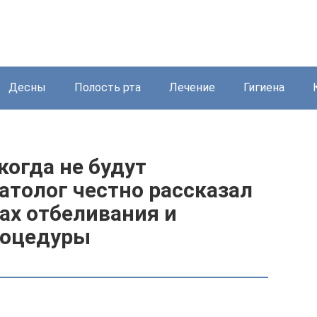
Десны
Полость рта
Лечение
Гигиена
огда не будут
толог честно рассказал
ах отбеливания и
роцедуры