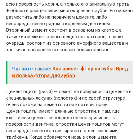
всю поверхность корня, а только его апикальную треть
+ область расщепления многокорневых зубов. Его можно
разместить либо на первичном цементе, либо
непосредственно рядом с корневым дентином.
Вторичный цемент состоит в основном из клеток, а
также из межклеточного вещества, которое, в свою
очередь, состоит из основного аморфного вещества и
хаотично направленных коллагеновых волокон.
Читайте также:
Как влияет фтор на зубы: Вред
и польза фтора для зубов
Цементоциты (рис.3) — лежат на поверхности цемента в
специальных лакунах (полостях) и по своей структуре
очень похожи на цементоциты костной ткани.
Цементоциты имеют длинные отростки, и там, где
клеточный цемент непосредственно прилипает к
поверхности дентина, отростки цементоцитов могут
непосредственно контактировать с дентиновыми
трубками. Когда образуются новые слои цемента,