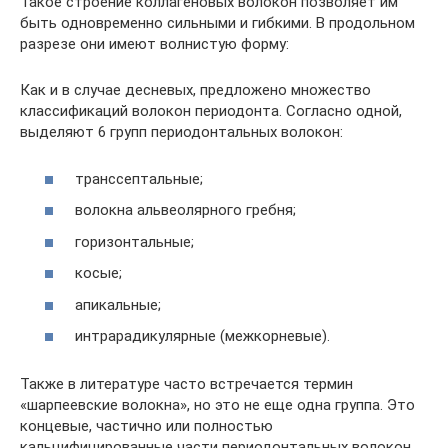
Такое строение коллагеновых волокон позволяет им
быть одновременно сильными и гибкими. В продольном
разрезе они имеют волнистую форму:
Как и в случае десневых, предложено множество
классификаций волокон периодонта. Согласно одной,
выделяют 6 групп периодонтальных волокон:
транссептальные;
волокна альвеолярного гребня;
горизонтальные;
косые;
апикальные;
интрарадикулярные (межкорневые).
Также в литературе часто встречается термин
«шарпеевские волокна», но это не еще одна группа. Это
концевые, частично или полностью
кальцифицированные части периодонтальных волокон