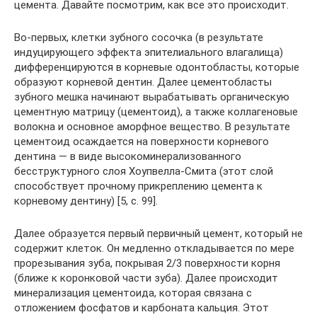
цемента. Давайте посмотрим, как все это происходит.
Во-первых, клетки зубного сосочка (в результате
индуцирующего эффекта эпителиального влагалища)
дифференцируются в корневые одонтобласты, которые
образуют корневой дентин. Далее цементобласты
зубного мешка начинают вырабатывать органическую
цементную матрицу (цементоид), а также коллагеновые
волокна и основное аморфное вещество. В результате
цементоид осаждается на поверхности корневого
дентина — в виде высокоминерализованного
бесструктурного слоя Хоупвелла-Смита (этот слой
способствует прочному прикреплению цемента к
корневому дентину) [5, c. 99].
Далее образуется первый первичный цемент, который не
содержит клеток. Он медленно откладывается по мере
прорезывания зуба, покрывая 2/3 поверхности корня
(ближе к коронковой части зуба). Далее происходит
минерализация цементоида, которая связана с
отложением фосфатов и карбоната кальция. Этот