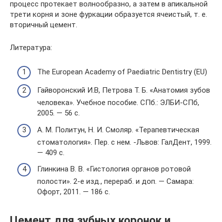
процесс протекает волнообразно, а затем в апикальной
трети корня и зоне фуркации образуется ячеистый, т. е.
вторичный цемент.
Литература:
The European Academy of Paediatric Dentistry (EU)
Гайворонский И.В, Петрова Т. Б. «Анатомия зубов
человека». Учебное пособие. СПб.: ЭЛБИ-СПб,
2005. — 56 с.
A. M. Политун, Н. И. Смоляр. «Терапевтическая
стоматология». Пер. с нем. -Львов: ГалДент, 1999.
— 409 с.
Глинкина В. В. «Гистология органов ротовой
полости». 2-е изд., перераб. и доп. — Самара:
Офорт, 2011. — 186 с.
Цемент для зубных коронок и