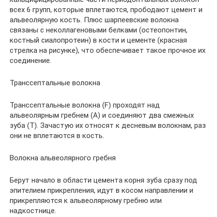
всех 6 групп, которые вплетаются, прободают цемент и
альвеолярную кость. Плюс шарпеевские волокна
связаны с неколлагеновыми белками (остеопонтин,
костный сиалопротеин) в кости и цементе (красная
стрелка на рисунке), что обеспечивает такое прочное их
соединение.
Транссептальные волокна
Транссептальные волокна (F) проходят над
альвеолярным гребнем (A) и соединяют два смежных
зуба (T). Зачастую их относят к десневым волокнам, раз
они не вплетаются в кость.
Волокна альвеолярного гребня
Берут начало в области цемента корня зуба сразу под
эпителием прикрепления, идут в косом направлении и
прикрепляются к альвеолярному гребню или
надкостнице.