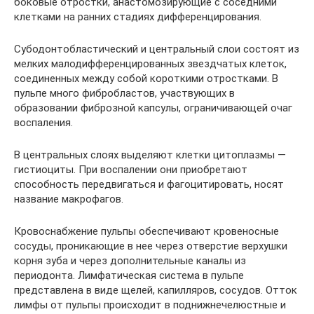
боковые отростки, анастомозирующие с соседними
клетками на ранних стадиях дифференцирования.
Субодонтобластический и центральный слои состоят из
мелких малодифференцированных звездчатых клеток,
соединенных между собой короткими отростками. В
пульпе много фибробластов, участвующих в
образовании фиброзной капсулы, ограничивающей очаг
воспаления.
В центральных слоях выделяют клетки цитоплазмы —
гистиоциты. При воспалении они приобретают
способность передвигаться и фагоцитировать, носят
название макрофагов.
Кровоснабжение пульпы обеспечивают кровеносные
сосуды, проникающие в нее через отверстие верхушки
корня зуба и через дополнительные каналы из
периодонта. Лимфатическая система в пульпе
представлена в виде щелей, капилляров, сосудов. Отток
лимфы от пульпы происходит в поднижнечелюстные и