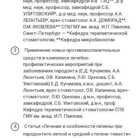
наук, профессор, завкафедрой В.В. ТЭЦ**, д-р
мед. наук, профессор, завкафедрой С.Б.
УЛИТОВСКИЙ*, д-р мед. наук, профессор А.А.
ЛЕОНТЬЕВ*, врач-стоматолог А.А. ДОМОРАД**,
О.М. ЯКОВЛЕВА** СПбГМУ им. акад. И.П. Павлова,
Санкт-Петербург — *Кафедра терапевтической
стоматологии, **Кафедра микробиологии
Применение новых противовоспалительных
средств в комплексе лечебно-
профилактических мероприятий при
заболеваниях пародонта (Е.Д. Кучумова, А.А.
Леонтьев, О.В. Калинина, Л.Ю. Орехова, С.Б.
Улитовский) Е.Д. Кучумова, к.м.н., доцент, А.А.
Леонтьев, врач-стоматолог, О.В. Калинина, врач-
стоматолог, Л.Ю. Орехова , д.м.н., профессор,
завкафедрой, С.Б. Улитовский, д.м.н., проф.
Кафедра терапевтической стоматологии СПб
ГМУ им. акад. И.П. Павлова
Статья «Лечение и особенности гигиены при
пародонтите легкой и средней степени тяжести»