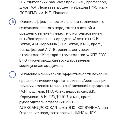
С.Б. Улитовский зав. кафедрой ПФС, профессор,
д.м.н., А.А. Леонтьев доцент кафедры ПФС, к.м.н.
ПСПбГМУ им. И.П. Павлова
Оценка эффективности лечения хронического
генерализованного пародонтита легкой и
средней степеней тяжести с использованием
антибактериальных средств «Асепта» ( С.И.
Гажва, А.И. Воронина ) С.И.Гажва, д.м.н., проф.,
зав.кафедрой А.И. Воронина, асп., врач-
стоматолог Кафедра стоматологии ФКПВ ГОУ
ВПО «Нижегородская государственная
медицинская академия»
Изучение клинической эффективности лечебно-
профилактических средств линии «Асепта» при
лечении воспалительных заболеваний пародонта
(А.И.Грудянов, И.Ю. Александровская, В.Ю.
Корзунина) А.И. ГРУДЯНОВ, д.м.н., проф.,
руководитель отделения И.Ю.
АЛЕКСАНДРОВСКАЯ, к.м.н. В.Ю. КОРЗУНИНА, асп.
Отделение пародонтологии ЦНИИС и ЧЛХ