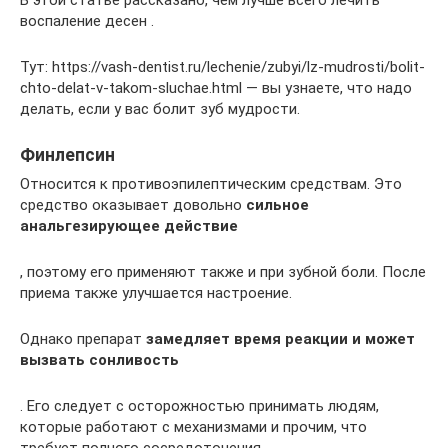
В этой статье рассказано, чем лучше всего лечить
воспаление десен .
Тут: https://vash-dentist.ru/lechenie/zubyi/lz-mudrosti/bolit-
chto-delat-v-takom-sluchae.html — вы узнаете, что надо
делать, если у вас болит зуб мудрости.
Финлепсин
Относится к противоэпилептическим средствам. Это
средство оказывает довольно
сильное
анальгезирующее действие
, поэтому его применяют также и при зубной боли. После
приема также улучшается настроение.
Однако препарат
замедляет время реакции и может
вызвать сонливость
. Его следует с осторожностью принимать людям,
которые работают с механизмами и прочим, что