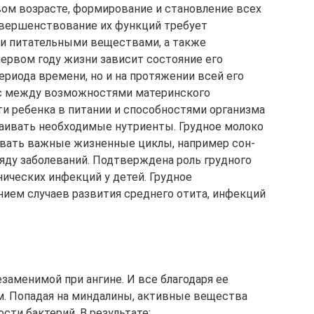
вом возрасте, формирование и становление всех
овершенствование их функций требует
и питательными веществами, а также
первом году жизни зависит состояние его
периода времени, но и на протяжении всей его
нс между возможностями материнского
и ребенка в питании и способностями организма
ивать необходимые нутриенты. Грудное молоко
овать важные жизненные циклы, например сон-
ряду заболеваний. Подтверждена роль грудного
ических инфекций у детей. Грудное
ием случаев развития среднего отита, инфекций
заменимой при ангине. И все благодаря ее
м. Попадая на миндалины, активные вещества
ти бактерий. В результате: