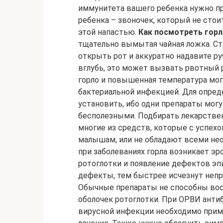
иммунитета вашего ребенка нужно про
ребенка – звоночек, который не стоит
этой напастью.
Как посмотреть горл
тщательно вымытая чайная ложка. Ст
открыть рот и аккуратно надавите ру
вглубь, это может вызвать рвотный 
горло и повышенная температура могу
бактериальной инфекцией. Для опред
установить, ибо одни препараты мог
бесполезными. Подбирать лекарствен
многие из средств, которые с успех
малышам, или не обладают всеми не
при заболеваниях горла возникает э
ротоглотки и появление дефектов эп
дефекты, тем быстрее исчезнут неп
Обычные препараты не способны во
оболочек ротоглотки. При ОРВИ анти
вирусной инфекции необходимо при