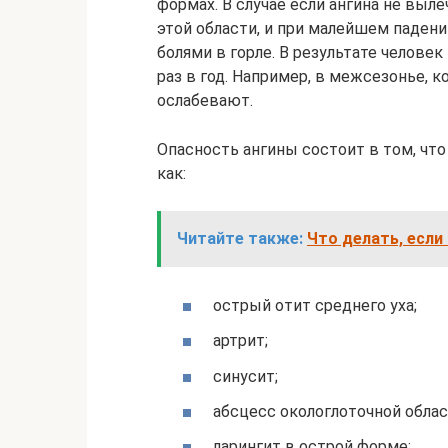
формах. В случае если ангина не выл
этой области, и при малейшем падени
болями в горле. В результате челове
раз в год. Например, в межсезонье,
ослабевают.
Опасность ангины состоит в том, что
как:
Читайте также:
Что делать, если
острый отит среднего уха;
артрит;
синусит;
абсцесс окологлоточной облас
ларингит в острой форме;