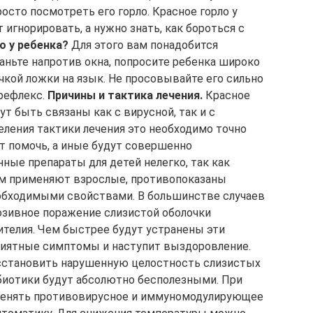
сто посмотреть его горло. Красное горло у
 игнорировать, а нужно знать, как бороться с
о у ребенка?
Для этого вам понадобится
аньте напротив окна, попросите ребенка широко
чкой ложки на язык. Не просовывайте его сильно
рефлекс.
Причины и тактика лечения.
Красное
т быть связаны как с вирусной, так и с
еления тактики лечения это необходимо точно
ут помочь, а иные будут совершенно
ные препараты для детей нелегко, так как
ом применяют взрослые, противопоказаны
обходимыми свойствами. В большинстве случаев
розивное поражение слизистой оболочки
ителия. Чем быстрее будут устранены эти
риятные симптомы и наступит выздоровление.
сстановить нарушенную целостность слизистых
биотики будут абсолютно бесполезными. При
менять противовирусное и иммуномодулирующее