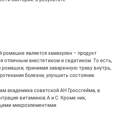
 ромашке является хамазулен – продукт
я отличным анестетиком и седатиком. То есть,
 ромашки, принимая заваренную траву внутрь,
ротекания болезни, улучшить состояние.
ам академика советской АН Гроссгейма, в
трация витаминов А и С. Кроме них,
щими микроэлементами: