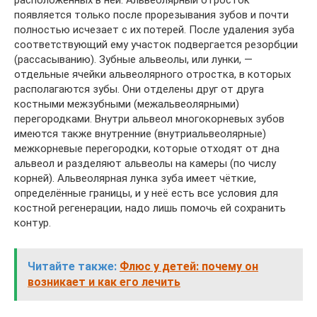
расположенных в ней. Альвеолярный отросток
появляется только после прорезывания зубов и почти
полностью исчезает с их потерей. После удаления зуба
соответствующий ему участок подвергается резорбции
(рассасыванию). Зубные альвеолы, или лунки, —
отдельные ячейки альвеолярного отростка, в которых
располагаются зубы. Они отделены друг от друга
костными межзубными (межальвеолярными)
перегородками. Внутри альвеол многокорневых зубов
имеются также внутренние (внутриальвеолярные)
межкорневые перегородки, которые отходят от дна
альвеол и разделяют альвеолы на камеры (по числу
корней). Альвеолярная лунка зуба имеет чёткие,
определённые границы, и у неё есть все условия для
костной регенерации, надо лишь помочь ей сохранить
контур.
Читайте также:
Флюс у детей: почему он
возникает и как его лечить