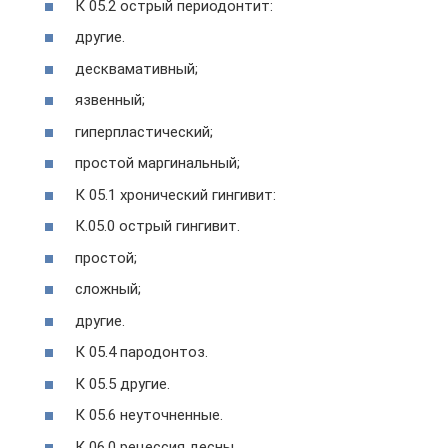
К 05.2 острый периодонтит:
другие.
десквамативный;
язвенный;
гиперпластический;
простой маргинальный;
К 05.1 хронический гингивит:
К.05.0 острый гингивит.
простой;
сложный;
другие.
К 05.4 пародонтоз.
К 05.5 другие.
К 05.6 неуточненные.
К 06.0 рецессия десны.