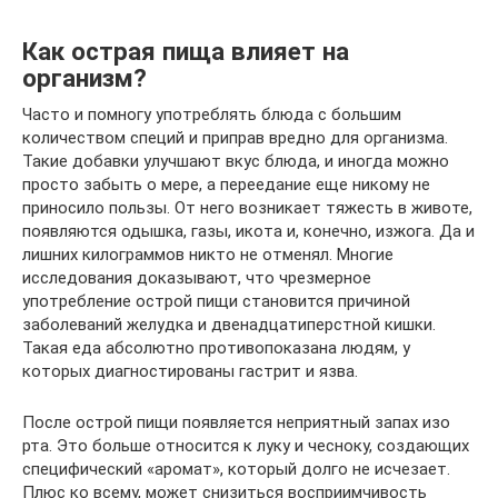
Как острая пища влияет на
организм?
Часто и помногу употреблять блюда с большим
количеством специй и приправ вредно для организма.
Такие добавки улучшают вкус блюда, и иногда можно
просто забыть о мере, а переедание еще никому не
приносило пользы. От него возникает тяжесть в животе,
появляются одышка, газы, икота и, конечно, изжога. Да и
лишних килограммов никто не отменял. Многие
исследования доказывают, что чрезмерное
употребление острой пищи становится причиной
заболеваний желудка и двенадцатиперстной кишки.
Такая еда абсолютно противопоказана людям, у
которых диагностированы гастрит и язва.
После острой пищи появляется неприятный запах изо
рта. Это больше относится к луку и чесноку, создающих
специфический «аромат», который долго не исчезает.
Плюс ко всему, может снизиться восприимчивость