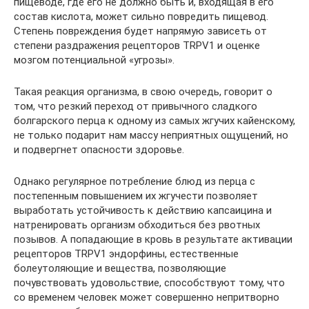
пищеводе, где его не должно быть и, входящая в его
состав кислота, может сильно повредить пищевод.
Степень повреждения будет напрямую зависеть от
степени раздражения рецепторов TRPV1 и оценке
мозгом потенциальной «угрозы».
Такая реакция организма, в свою очередь, говорит о
том, что резкий переход от привычного сладкого
болгарского перца к одному из самых жгучих кайенскому,
не только подарит нам массу неприятных ощущений, но
и подвергнет опасности здоровье.
Однако регулярное потребление блюд из перца с
постепенным повышением их жгучести позволяет
выработать устойчивость к действию капсаицина и
натренировать организм обходиться без рвотных
позывов. А попадающие в кровь в результате активации
рецепторов TRPV1 эндорфины, естественные
болеутоляющие и вещества, позволяющие
почувствовать удовольствие, способствуют тому, что
со временем человек может совершенно непритворно