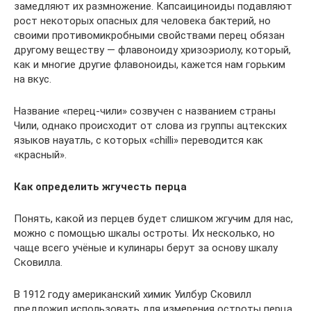
замедляют их размножение. Капсаициноиды подавляют
рост некоторых опасных для человека бактерий, но
своими противомикробными свойствами перец обязан
другому веществу — флавоноиду хризоэриолу, который,
как и многие другие флавоноиды, кажется нам горьким
на вкус.
Название «перец-чили» созвучен с названием страны
Чили, однако происходит от слова из группы ацтекских
языков науатль, с которых «chilli» переводится как
«красный».
Как определить жгучесть перца
Понять, какой из перцев будет слишком жгучим для нас,
можно с помощью шкалы остроты. Их несколько, но
чаще всего учёные и кулинары берут за основу шкалу
Сковилла.
В 1912 году американский химик Уилбур Сковилл
предложил использовать для измерения остроты перца