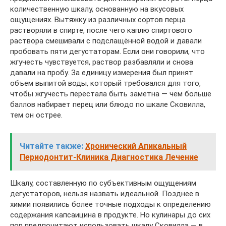
количественную шкалу, основанную на вкусовых
ощущениях. Вытяжку из различных сортов перца
растворяли в спирте, после чего каплю спиртового
раствора смешивали с подслащённой водой и давали
пробовать пяти дегустаторам. Если они говорили, что
жгучесть чувствуется, раствор разбавляли и снова
давали на пробу. За единицу измерения был принят
объем выпитой воды, который требовался для того,
чтобы жгучесть перестала быть заметна — чем больше
баллов набирает перец или блюдо по шкале Сковилла,
тем он острее.
Читайте также:
Хронический Апикальный
Периодонтит-Клиника Диагностика Лечение
Шкалу, составленную по субъективным ощущениям
дегустаторов, нельзя назвать идеальной. Позднее в
химии появились более точные подходы к определению
содержания капсаицина в продукте. Но кулинары до сих
пор предпочитают использовать шкалу Сковилла — в