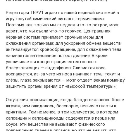
Рецепторы TRPV1 играют с нашей нервной системой в
игру «спутай химический сигнал с термическим».
Поэтому, как только мы съедаем что-то острое, мозг
верит, что мы съели что-то горячее. Центральная
нервная система принимает срочные меры для
охлаждения организма: для ускорения обмена веществ
активизируется кровообращение, для охлаждения тела
начинается интенсивное потоотделение. В крови
увеличивается концентрация естественных
болеутоляющих — эндорфинов. Слизистая носа
воспаляется, из-за чего из носа начинает течь, текут и
слёзы, глаза закрываются — мозг отдаёт векам команду
защитить органы зрения от «высокой температуры».
Ощущения, возникающие, когда блюдо оказалось более
жгучим, чем ожидалось, бесспорно, нельзя отнести к
приятным. Тем не менее, в том количестве, в котором
капсаицин и капсаициноиды содержатся в перце или
соусе, эти вещества не вызывают физического
повреждения тканей и органов, но это не значит, что