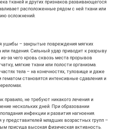
ека тканей и других признаков развивающегося
давливает расположенные рядом с ней ткани или
тию осложнений.
я ушибы – закрытые повреждения мягких
 или падения. Сильный удар приводит к разрыву
 из-за чего кровь сквозь места прорывов
атку, мягкие ткани или полости организма.
астях тела – на конечностях, туловище и даже
и гематом становятся интенсивные сдавления и
переломах.
 правило, не требуют никакого лечения и
ение нескольких дней. При образовании
опадания инфекции и развития нагноения.
 у представителей младших возрастных групп –
рым присуща высокая физическая активность.