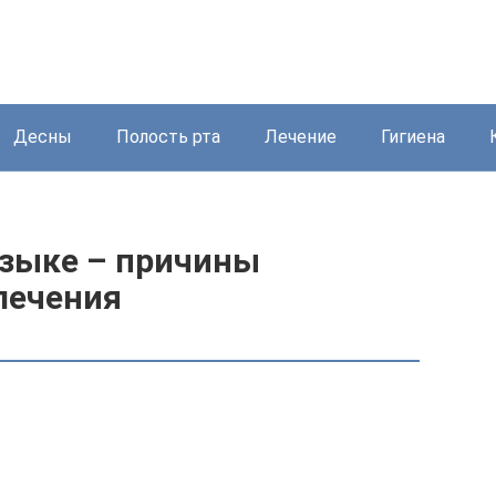
Десны
Полость рта
Лечение
Гигиена
языке – причины
лечения