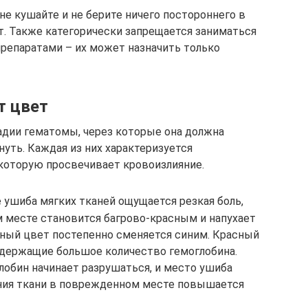
е кушайте и не берите ничего постороннего в
т. Также категорически запрещается заниматься
репаратами – их может назначить только
т цвет
дии гематомы, через которые она должна
уть. Каждая из них характеризуется
которую просвечивает кровоизлияние.
е ушиба мягких тканей ощущается резкая боль,
 месте становится багрово-красным и напухает
асный цвет постепенно сменяется синим. Красный
держащие большое количество гемоглобина.
лобин начинает разрушаться, и место ушиба
ления ткани в поврежденном месте повышается