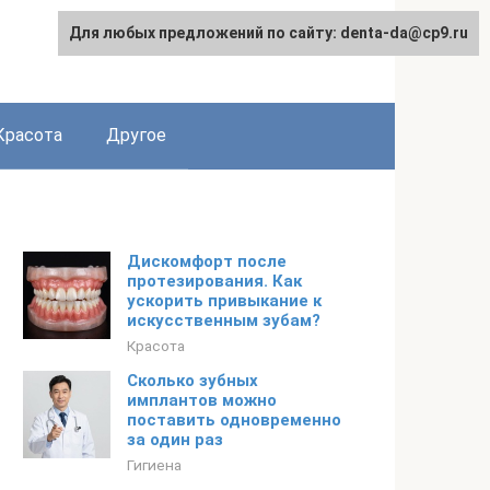
Для любых предложений по сайту: denta-da@cp9.ru
Красота
Другое
Дискомфорт после
протезирования. Как
ускорить привыкание к
искусственным зубам?
Красота
Сколько зубных
имплантов можно
поставить одновременно
за один раз
Гигиена