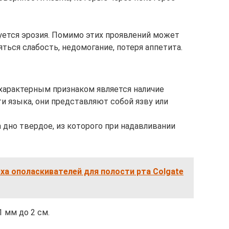
зуется эрозия. Помимо этих проявлений может
ться слабость, недомогание, потеря аппетита.
характерным признаком является наличие
и языка, они представляют собой язву или
а дно твердое, из которого при надавливании
еха ополаскивателей для полости рта Colgate
 мм до 2 см.