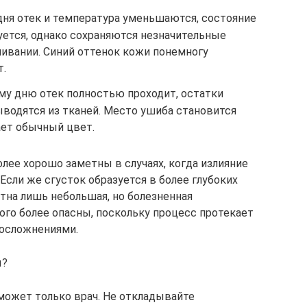
дня отек и температура уменьшаются, состояние
уется, однако сохраняются незначительные
ивании. Синий оттенок кожи понемногу
т.
му дню отек полностью проходит, остатки
ыводятся из тканей. Место ушиба становится
ет обычный цвет.
ее хорошо заметны в случаях, когда излияние
Если же сгусток образуется в более глубоких
етна лишь небольшая, но болезненная
ого более опасны, поскольку процесс протекает
осложнениями.
ы?
может только врач. Не откладывайте