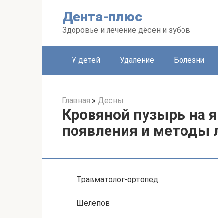
Перейти
Дента-плюс
к
контенту
Здоровье и лечение дёсен и зубов
У детей
Удаление
Болезни
Главная
»
Десны
Кровяной пузырь на 
появления и методы 
Травматолог-ортопед
Шелепов