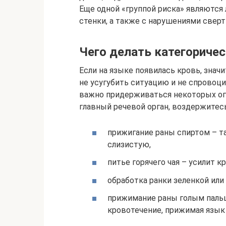
Еще одной «группой риска» являютс
стенки, а также с нарушениями свер
Чего делать категоричес
Если на языке появилась кровь, знач
не усугубить ситуацию и не спровоц
важно придерживаться некоторых огр
главный речевой орган, воздержитес
прижигание раны спиртом – т
слизистую,
питье горячего чая – усилит к
обработка ранки зеленкой или
прижимание раны голым пальц
кровотечение, прижимая язык 