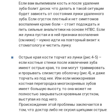
Если вам выпиливали кость и после удаления
зуба болит десна: что делать в такой ситуации
будет зависеть от состояния лунки удаленного
зуба. Если сгусток плотный и нет симптомов
воспаления кроме боли – стоит подождать и
пить сильные анальгетики на основе НПВС. Если
же лунка пустая и в ней признаки воспаления
(см.ниже) – нужно идти на повторный визит к
стоматологу и чистить лунку.
Острые края кости торчат из лунки (рис.4-5) –
если костные стенки после извлечения зуба
имеют острые края, то они могут травмировать
и прорывать слизистую оболочку (рис.4), и даже
торчать из под нее. Или если межкорневая
костная перегородка многокорневых зубов
имеет большую высоту, то она может не
полностью закрываться кровяным сгустком,
выступая из под него.
Происхождение этой проблемы заключается в
том, что доктор либо не скусил щипцами острые