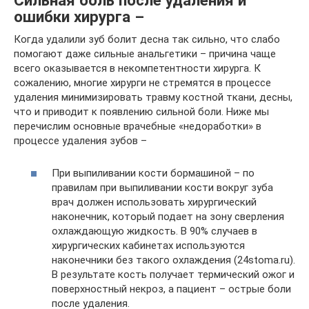
Сильная боль после удаления и
ошибки хирурга –
Когда удалили зуб болит десна так сильно, что слабо
помогают даже сильные анальгетики – причина чаще
всего оказывается в некомпетентности хирурга. К
сожалению, многие хирурги не стремятся в процессе
удаления минимизировать травму костной ткани, десны,
что и приводит к появлению сильной боли. Ниже мы
перечислим основные врачебные «недоработки» в
процессе удаления зубов –
При выпиливании кости бормашиной – по
правилам при выпиливании кости вокруг зуба
врач должен использовать хирургический
наконечник, который подает на зону сверления
охлаждающую жидкость. В 90% случаев в
хирургических кабинетах используются
наконечники без такого охлаждения (24stoma.ru).
В результате кость получает термический ожог и
поверхностный некроз, а пациент – острые боли
после удаления.