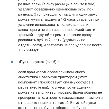
разные врачи (в силу разницы в опыте и уме) –
удаляют совершенно одинаковые зубы по-
разному. Это приводит к тому, что один хирург
может мучить пациента 1-2 часа, стараясь при
удалении использовать только щипцы и
элеваторы и не считаясь с наносимой кости
травмой, а другой – примет решение сразу
распилить зуб на 2 части (удалив их по
отдельности), и затратив на все удаление всего
15-25 минут.
«Пустая лунка» (рис.6) –
если врач использовал слишком много
анестетика с вазоконстриктором (этот
компонент способствует спазму сосудов в
месте анестезии), то лунка после удаления
может не заполниться кровью. Врачи обычно не
проверяют это, а просто накладывают тампон и
отправляют пациента домой. В пустой лунке
костная ткань будет обнажена и будет