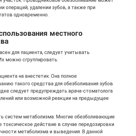
й участок. Проводниковое обезболивание может
и операций, удалении зубов, а также при
татов одновременно.
спользования местного
тва
сен для пациента, следует учитывать
Их можно сгруппировать:
ациента на анестетик. Она полное
ванию такого средства для обезболивания зубов
рядке следует предупреждать врача-стоматолога
явлений или возможной реакции на предыдущее
ть систем метаболизма. Многие обезболивающие
 токсическое действие в случае передозировки
очности метаболизма и выведения. В данной