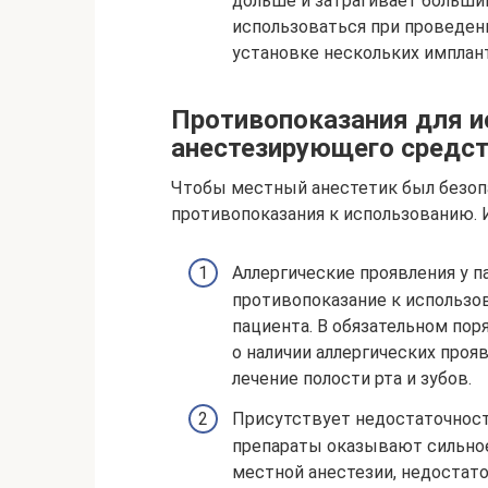
дольше и затрагивает больши
использоваться при проведени
установке нескольких имплан
Противопоказания для и
анестезирующего средс
Чтобы местный анестетик был безопа
противопоказания к использованию. 
Аллергические проявления у п
противопоказание к использо
пациента. В обязательном по
о наличии аллергических про
лечение полости рта и зубов.
Присутствует недостаточнос
препараты оказывают сильное
местной анестезии, недостат