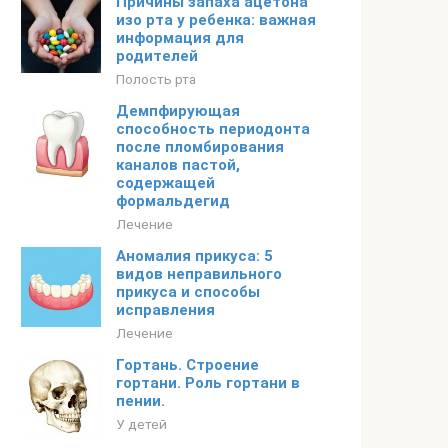
Причины запаха ацетона
изо рта у ребенка: важная
информация для
родителей
Полость рта
Демпфирующая
способность периодонта
после пломбирования
каналов пастой,
содержащей
формальдегид
Лечение
Аномалия прикуса: 5
видов неправильного
прикуса и способы
исправления
Лечение
Гортань. Строение
гортани. Роль гортани в
пении.
У детей