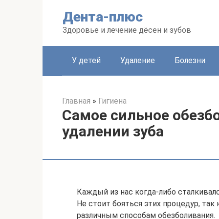
Перейти
Дента-плюс
к
контенту
Здоровье и лечение дёсен и зубов
У детей
Удаление
Болезни
Главная
»
Гигиена
Самое сильное обезб
удалении зуба
Каждый из нас когда-либо сталкивалс
Не стоит бояться этих процедур, так
различным способам обезболивания.