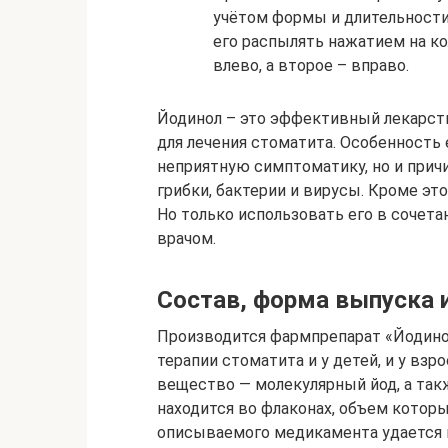
учётом формы и длительности
его распылять нажатием на к
влево, а второе – вправо.
Йодинол – это эффективный лекарств
для лечения стоматита. Особенность е
неприятную симптоматику, но и прич
грибки, бактерии и вирусы. Кроме эт
Но только использовать его в сочет
врачом.
Состав, форма выпуска 
Производится фармпрепарат «Йодино
терапии стоматита и у детей, и у взр
вещество — молекулярный йод, а так
находится во флаконах, объем котор
описываемого медикамента удается 