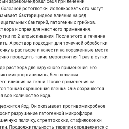
рый зарекомендовал себя при лечении
болезней ротоглотки. Использовать его могут
азывает бактерицидное влияние на ряд
ицательных бактерий, патогенных грибков.
твора и спрея для местного применения.
сутки по 2 впрыскивания. После этого в течение
пить. А раствор подходит для точечной обработки
лочку в растворе и нанести на пораженные места
чно проводить такие мероприятия 1 раз в сутки.
де раствора для наружного применения. Его
нию микроорганизмов, без оказания
о влияния на ткани. После применения на
ся тонкая окрашенная пленка. Она сохраняется
ся все количество йода.
одержится йод. Он оказывает противомикробное
аносит разрушение патогенной микрофлоре.
шечную палочку, стрептококки, стафилококки.
тки. Продолжительность терапии определяется с