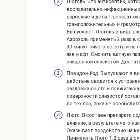
Люголь. Это антисептик, кото
воспалительно-инфекционных 
взрослые и дети. Препарат ок
грамположительных и грамотр
Выпускают Люголь в виде рас
Аэрозоль применять 2 раза в 
30 минут ничего не есть и не 
язв и афт. Смочить ватную па
очищенной слизистой. Достато
Повидон-йод. Выпускают в ви
действие сводится к устране
раздражающего и прижигающег
поверхности слизистой остает
до тех пор, пока не освободит
Люгс. В составе препарата с
влияние, в результате чего н
Оказывает воздействие на ки
Применять Люгс 1-2 раза в су