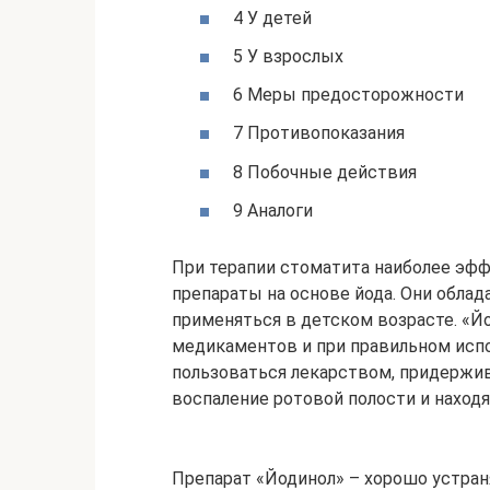
4 У детей
5 У взрослых
6 Меры предосторожности
7 Противопоказания
8 Побочные действия
9 Аналоги
При терапии стоматита наиболее эф
препараты на основе йода. Они обл
применяться в детском возрасте. «Й
медикаментов и при правильном испо
пользоваться лекарством, придержи
воспаление ротовой полости и находя
Препарат «Йодинол» – хорошо устран