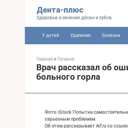
Перейти
Дента-плюс
к
контенту
Здоровье и лечение дёсен и зубов
У детей
Удаление
Болезни
Главная
»
Гигиена
Врач рассказал об ош
больного горла
Фото: iStock Попытки самостоятельно
серьезным проблемам.
Об этом рассказывает Aif.ru со ссыл