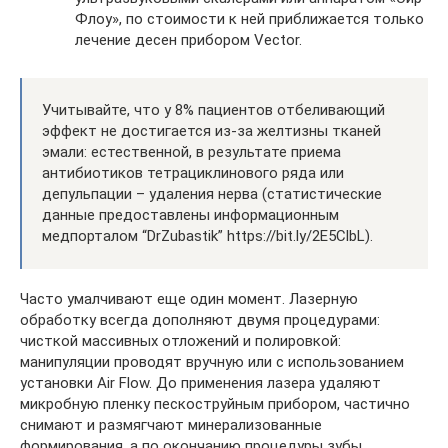
Флоу», по стоимости к ней приближается только
лечение десен прибором Vector.
Учитывайте, что у 8% пациентов отбеливающий
эффект не достигается из-за желтизны тканей
эмали: естественной, в результате приема
антибиотиков тетрациклинового ряда или
депульпации – удаления нерва (статистические
данные предоставлены информационным
медпорталом “DrZubastik” https://bit.ly/2E5ClbL).
Часто умалчивают еще один момент. Лазерную
обработку всегда дополняют двумя процедурами:
чисткой массивных отложений и полировкой:
манипуляции проводят вручную или с использованием
установки Air Flow. До применения лазера удаляют
микробную пленку пескоструйным прибором, частично
снимают и размягчают минерализованные
формирования, а по окончанию процедуры зубы