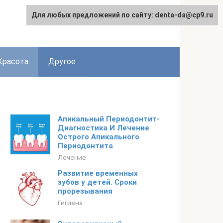
Для любых предложений по сайту: denta-da@cp9.ru
Красота
Другое
Апикальный Периодонтит-
Диагностика И Лечение
Острого Апикального
Периодонтита
Лечение
Развитие временных
зубов у детей. Сроки
прорезывания
Гигиена