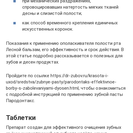
при механических раздражениях,
спровоцировавших натертость мягких тканей
десны и слизистой полости;
как способ временного крепления единичных
искусственных коронок.
Показания к применению ополаскивателя полости рта
Лесной бальзам, его эффективность и срок действия. В
этой статье подробно рассказывается о полезных для
зубов и десен продуктах.
Пройдите по ссылке https://dr-zubov.ru/krasota-i-
uxod/sredstva/zubnye-pasty/parodontaks-effektivnoe-
borby-s-zabolevaniyami-dyosen.html, чтобы ознакомиться
с подробной инструкцией по применению зубной пасты
Пародонтакс.
Таблетки
Препарат создан для эффективного очищения зубных