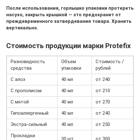
После использования, горлышко упаковки протереть
насухо, закрыть крышкой — это предохранит от
преждевременного затвердевания товара. Хранить
вертикально.
Стоимость продукции марки Protefix
Разновидность
Объем
Стоимость /
средства
упаковки
рублей
С алоэ
40 мл
от 240
С прополисом
40 мл
от 210
С мятой
40 мл
от 270
Гипоаллергенный
40 мл
от 240
Экстра-сильный
40 мл
от 250
Прокладки
30 шт.
от 300