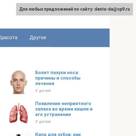
Для любых предложений по сайту: denta-da@cp9.ru
Красота
Другое
Болят пазухи носа:
причины и способы
лечения
У детей
Появление неприятного
запаха во время кашля и
его устранение
У детей
Капа для зубов: как