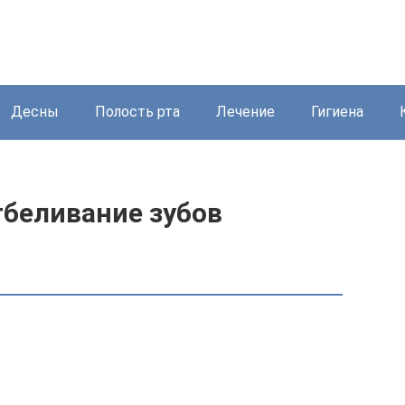
Десны
Полость рта
Лечение
Гигиена
тбеливание зубов