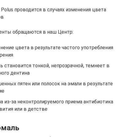
Polus проводится в случаях изменения цвета
ов
енты обращаются в наш Центр:
нение цвета в результате частого употребления
урения
 становится тонкой, непрозрачной, темнеет в
ного дентина
нных пятен или полосок на эмали в результате
ме
а из-за неконтролируемого приема антибиотика
вития или в детстве
эмаль