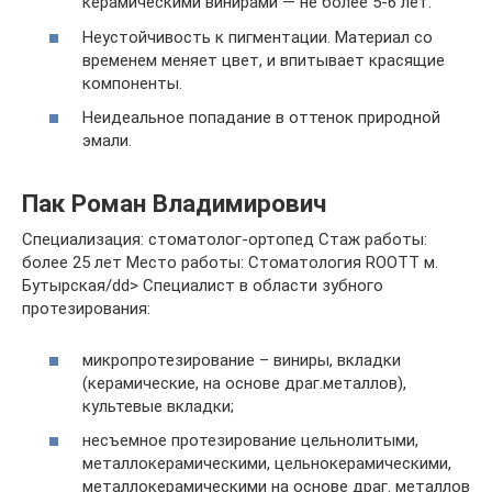
керамическими винирами — не более 5-6 лет.
Неустойчивость к пигментации. Материал со
временем меняет цвет, и впитывает красящие
компоненты.
Неидеальное попадание в оттенок природной
эмали.
Пак Роман Владимирович
Специализация: стоматолог-ортопед Стаж работы:
более 25 лет Место работы: Стоматология ROOTT м.
Бутырская/dd> Специалист в области зубного
протезирования:
микропротезирование – виниры, вкладки
(керамические, на основе драг.металлов),
культевые вкладки;
несъемное протезирование цельнолитыми,
металлокерамическими, цельнокерамическими,
металлокерамическими на основе драг. металлов