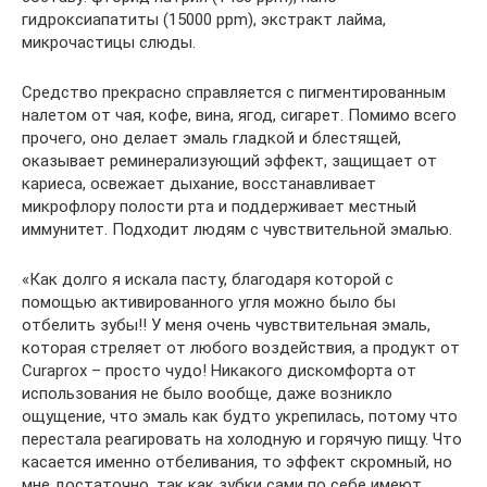
гидроксиапатиты (15000 ppm), экстракт лайма,
микрочастицы слюды.
Средство прекрасно справляется с пигментированным
налетом от чая, кофе, вина, ягод, сигарет. Помимо всего
прочего, оно делает эмаль гладкой и блестящей,
оказывает реминерализующий эффект, защищает от
кариеса, освежает дыхание, восстанавливает
микрофлору полости рта и поддерживает местный
иммунитет. Подходит людям с чувствительной эмалью.
«Как долго я искала пасту, благодаря которой с
помощью активированного угля можно было бы
отбелить зубы!! У меня очень чувствительная эмаль,
которая стреляет от любого воздействия, а продукт от
Curaprox – просто чудо! Никакого дискомфорта от
использования не было вообще, даже возникло
ощущение, что эмаль как будто укрепилась, потому что
перестала реагировать на холодную и горячую пищу. Что
касается именно отбеливания, то эффект скромный, но
мне достаточно, так как зубки сами по себе имеют