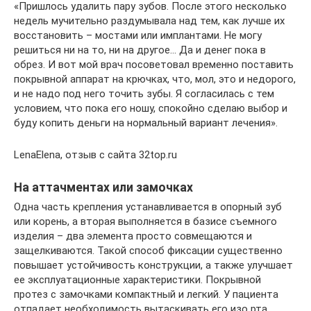
«Пришлось удалить пару зубов. После этого несколько
недель мучительно раздумывала над тем, как лучше их
восстановить – мостами или имплантами. Не могу
решиться ни на то, ни на другое… Да и денег пока в
обрез. И вот мой врач посоветовал временно поставить
покрывной аппарат на крючках, что, мол, это и недорого,
и не надо под него точить зубы. Я согласилась с тем
условием, что пока его ношу, спокойно сделаю выбор и
буду копить деньги на нормальный вариант лечения».
LenaElena, отзыв с сайта 32top.ru
На аттачментах или замочках
Одна часть крепления устанавливается в опорный зуб
или корень, а вторая выполняется в базисе съемного
изделия – два элемента просто совмещаются и
защелкиваются. Такой способ фиксации существенно
повышает устойчивость конструкции, а также улучшает
ее эксплуатационные характеристики. Покрывной
протез с замочками компактный и легкий. У пациента
отпадает необходимость вытаскивать его изо рта