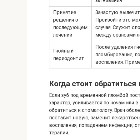
загнивания
Принятие
Зачастую вылечить
решения о
Произойти это мо
последующем
случая. Служит сп
лечении
между сеансами л
После удаления гн
Гнойный
пломбирование, п
периодонтит
воспаления. Приме
Когда стоит обратиться 
Если зуб под временной пломбой пос
характер, усиливается по ночам или 
обратиться к стоматологу. Врач обсл
поставит новую, заменит лекарствен
воспаления, попаданием инфекции, с
терапии.