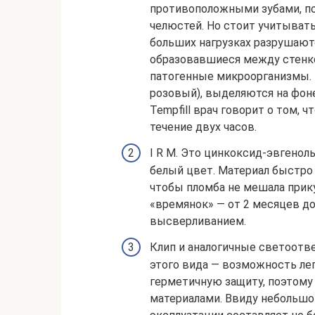
противоположными зубами, п
челюстей. Но стоит учитыват
больших нагрузках разрушаютс
образовавшиеся между стенко
патогенные микроорганизмы. Э
розовый), выделяются на фоне 
Tempfill врач говорит о том, ч
течение двух часов.
I R M. Это цинкоксид-эвгено
белый цвет. Материал быстро
чтобы пломба не мешала прику
«времянок» — от 2 месяцев до
высверливанием.
Клип и аналогичные светоот
этого вида — возможность лег
герметичную защиту, поэтому
материалами. Ввиду небольшой