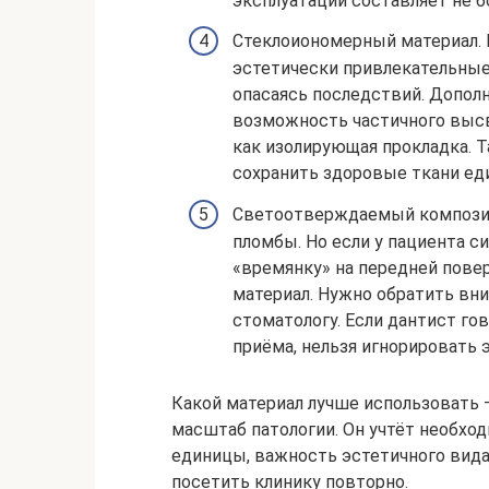
эксплуатации составляет не б
Стеклоиономерный материал. 
эстетически привлекательные
опасаясь последствий. Допол
возможность частичного высв
как изолирующая прокладка. 
сохранить здоровые ткани еди
Светоотверждаемый композит
пломбы. Но если у пациента с
«времянку» на передней пове
материал. Нужно обратить вн
стоматологу. Если дантист гов
приёма, нельзя игнорировать э
Какой материал лучше использовать —
масштаб патологии. Он учтёт необхо
единицы, важность эстетичного вида
посетить клинику повторно.