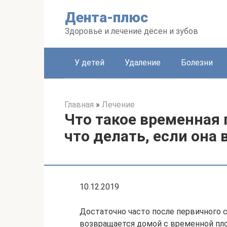
Перейти
Дента-плюс
к
контенту
Здоровье и лечение дёсен и зубов
У детей
Удаление
Болезни
Главная
»
Лечение
Что такое временная 
что делать, если она
10.12.2019
Достаточно часто после первичного с
возвращается домой с временной пл