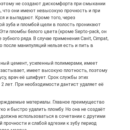
оэтому не создают дискомфорта при смыкании
ь, что они имеют невысокую прочность и при
я и выпадают. Кроме того, через
й зуба и пломбой щели в полость проникают
ти пломбы белого цвета (кроме Septo-pack, он
зубного ряда. В случае применения Cavit, Cimpat,
то после манипуляций нельзя есть и пить в
льный цемент, усиленный полимерами, имеет
 застывает, имеет высокую плотность, поэтому
су, врач её шлифует. Срок службы этих
 2 лет. При необходимости дантист удаляет её
верждаемые материалы. Главное преимущество
ко и быстро удалить пломбу. Но она не создаёт
 должна использоваться в сочетании с другими
 прочности и слабой адгезии к зубу период