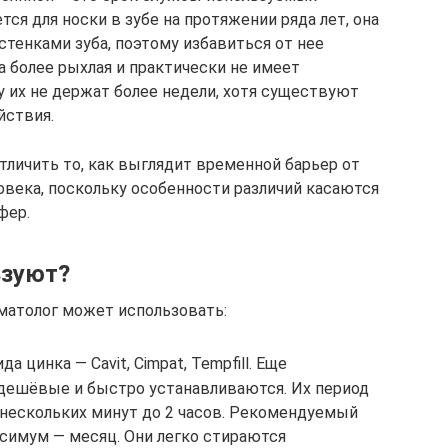
ся для носки в зубе на протяжении ряда лет, она
тенками зуба, поэтому избавиться от нее
а более рыхлая и практически не имеет
у их не держат более недели, хотя существуют
йствия.
отличить то, как выглядит временной барьер от
овека, поскольку особенности различий касаются
фер.
ьзуют?
матолог может использовать:
 цинка — Cavit, Cimpat, Tempfill. Еще
 дешёвые и быстро устанавливаются. Их период
 нескольких минут до 2 часов. Рекомендуемый
ксимум — месяц. Они легко стираются