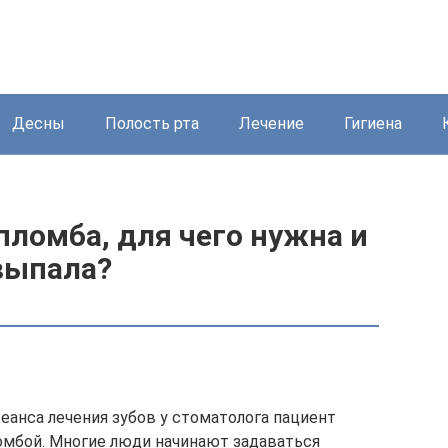
Десны
Полость рта
Лечение
Гигиена
пломба, для чего нужна и
 выпала?
еанса лечения зубов у стоматолога пациент
омбой. Многие люди начинают задаваться