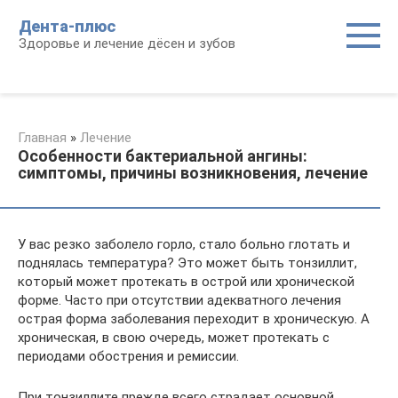
Перейти
Дента-плюс
к
Здоровье и лечение дёсен и зубов
контенту
Главная
»
Лечение
Особенности бактериальной ангины:
симптомы, причины возникновения, лечение
У вас резко заболело горло, стало больно глотать и
поднялась температура? Это может быть тонзиллит,
который может протекать в острой или хронической
форме. Часто при отсутствии адекватного лечения
острая форма заболевания переходит в хроническую. А
хроническая, в свою очередь, может протекать с
периодами обострения и ремиссии.
При тонзиллите прежде всего страдает основной