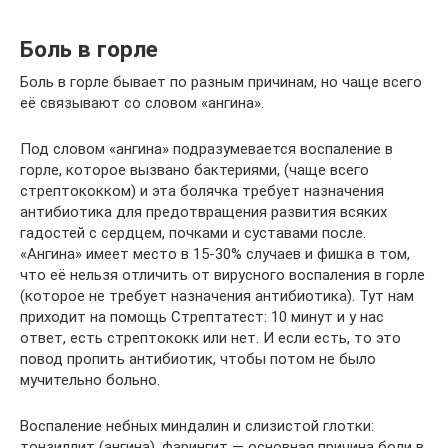
Боль в горле
Боль в горле бывает по разным причинам, но чаще всего
её связывают со словом «ангина».
Под словом «ангина» подразумевается воспаление в
горле, которое вызвано бактериями, (чаще всего
стрептококком) и эта болячка требует назначения
антибиотика для предотвращения развития всяких
гадостей с сердцем, почками и суставами после.
«Ангина» имеет место в 15-30% случаев и фишка в том,
что её нельзя отличить от вирусного воспаления в горле
(которое не требует назначения антибиотика). Тут нам
приходит на помощь Стрептатест: 10 минут и у нас
ответ, есть стрептококк или нет. И если есть, то это
повод пропить антибиотик, чтобы потом не было
мучительно больно.
Воспаление небных миндалин и слизистой глотки:
тонзиллит (ангина), фарингит — основная причина боли в