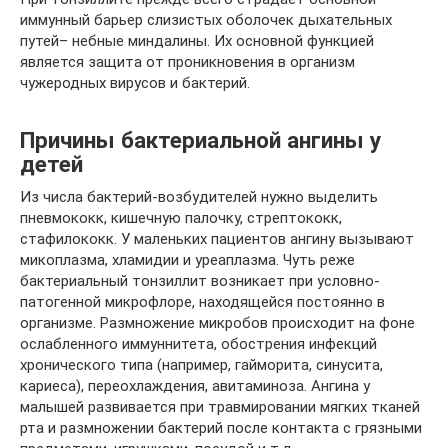
иммунный барьер слизистых оболочек дыхательных
путей– небные миндалины. Их основной функцией
является защита от проникновения в организм
чужеродных вирусов и бактерий.
Причины бактериальной ангины у
детей
Из числа бактерий-возбудителей нужно выделить
пневмококк, кишечную палочку, стрептококк,
стафилококк. У маленьких пациентов ангину вызывают
микоплазма, хламидии и уреаплазма. Чуть реже
бактериальный тонзиллит возникает при условно-
патогенной микрофлоре, находящейся постоянно в
организме. Размножение микробов происходит на фоне
ослабленного иммуннитета, обострения инфекций
хронического типа (например, гайморита, синусита,
кариеса), переохлаждения, авитаминоза. Ангина у
малышей развивается при травмировании мягких тканей
рта и размножении бактерий после контакта с грязными