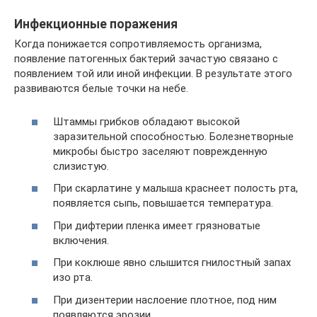
Инфекционные поражения
Когда понижается сопротивляемость организма,
появление патогенных бактерий зачастую связано с
появлением той или иной инфекции. В результате этого
развиваются белые точки на небе.
Штаммы грибков обладают высокой
заразительной способностью. Болезнетворные
микробы быстро заселяют поврежденную
слизистую.
При скарлатине у малыша краснеет полость рта,
появляется сыпь, повышается температура.
При дифтерии пленка имеет грязноватые
включения.
При коклюше явно слышится гнилостный запах
изо рта.
При дизентерии наслоение плотное, под ним
появляются эрозии.