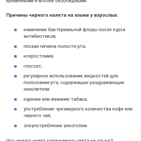
временными и вполне безобидными.
Причины черного налета на языке у взрослых:
изменение бактериальной флоры после курса
антибиотиков;
плохая гигиена полости рта;
ксеростомия;
глоссит;
регулярное использование жидкостей для
полоскания рта, содержащих раздражающие
окислители;
курение или жевание табака;
употребление чрезмерного количества кофе или
черного чая;
злоупотребление алкоголем.
Что значит налет коричневого цвета на языке?