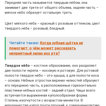
Передняя часть называется твердым нёбом, она
занимает две трети от общего объема, задняя часть –
мягкое нёбо образует остальную треть.
Цвет мягкого нёба – красный с розовым оттенком, цвет
твердого нёба – розовый, бледный.
Читайте также:
Когда зубная щётка не
помогает: о чём может рассказать
неприятный запах изо рта?
Твердое нёбо
– костное образование, оно разделяет
две полости черепа – носовую и ротовую. Для ротовой
полости твердое нёбо – это крыша, а для полости носа
– основа. Нёбные отростки верхних челюстей образуют
его переднюю часть, а расположенные горизонтально
пластинки нёбных костей – задний отдел. Чаще всего
встречается выраженная куполообразная форма.
Степень изогнутости с возрастом меняется. В
младенчестве купол почти плоский, к совершеннолетию