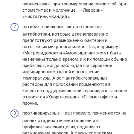
прописывают при травмировании слизистой, при
стоматитах и молочнице – «Леворин»,
«Нистатин», «Кандид»,
антибактериальные: сюда относятся
антибиотики, которые целенаправленно
препятствуют размножению бактерий и
патогенных микроорганизмов. Так, к примеру,
«Метронидозол» и «Амоксицилин» могут быть
назначены только врачом, и к их помощи обычно
прибегают, когда наблюдается серьезное
инфицирование тканей и повышение
температуры. А вот антибактериальные
растворы для полосканий применяются в
качестве поддерживающей терапии, и к таковым
относятся «Хлоргексидин», «Стоматофит» и
прочие,
противовирусные – как правило, применяются на
ранних стадиях течения болезни и в
профилактических целях, подавляют
размножение вирусов. К таким средствам