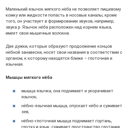
Маленький язычок мягкого нёба не позволяет пищевому
комку или жидкости попасть в носовые каналы, кроме
того, он участвует в формировании звуков, например,
звука р. Язычок нёба расположен над корнем языка,
имеет свои мышечные волокна.
Две дужки, которые образуют продолжение концов
нёбной занавески, носят свои названия в соответствии с
органом, к которому находятся ближе – глоточная и
язычная.
Мышцы мягкого нёба
мышца язычка, она поднимает и укорачивает
язычок;
нёбно-язычная мышца, опускает нёбо и суживает
зев;
нёбно-глоточная мышца поднимает гортань,
глотку и язык, суживает пространство глотания,