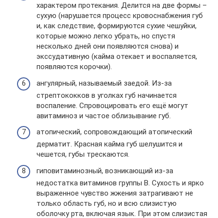
характером протекания. Делится на две формы –
сухую (нарушается процесс кровоснабжения губ
и, как следствие, формируются сухие чешуйки,
которые можно легко убрать, но спустя
несколько дней они появляются снова) и
экссудативную (кайма отекает и воспаляется,
появляются корочки).
ангулярный, называемый заедой. Из-за
стрептококков в уголках губ начинается
воспаление. Спровоцировать его ещё могут
авитаминоз и частое облизывание губ.
атопический, сопровождающий атопический
дерматит. Красная кайма губ шелушится и
чешется, губы трескаются.
гиповитаминозный, возникающий из-за
недостатка витаминов группы B. Сухость и ярко
выраженное чувство жжения затрагивают не
только область губ, но и всю слизистую
оболочку рта, включая язык. При этом слизистая