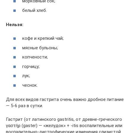
морковный сок;
белый хлеб.
Нельзя:
кофе и крепкий чай;
мясные бульоны;
копчености;
горчицу;
лук;
чеснок.
Для всех видов гастрита очень важно дробное питание
— 5-6 раз в сутки.
Гастрит (от латинского gastritis, от древне-греческого
γαστήρ (gaster) — «желудок» + -itis воспалительные или
воспалительно-дистрофические изменения слизистой