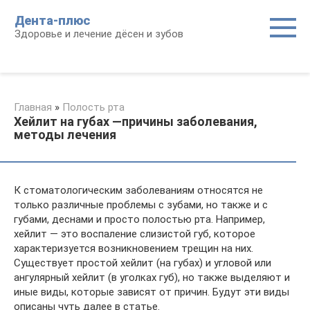
Перейти
Дента-плюс
к
Здоровье и лечение дёсен и зубов
контенту
Главная
»
Полость рта
Хейлит на губах —причины заболевания,
методы лечения
К стоматологическим заболеваниям относятся не
только различные проблемы с зубами, но также и с
губами, деснами и просто полостью рта. Например,
хейлит — это воспаление слизистой губ, которое
характеризуется возникновением трещин на них.
Существует простой хейлит (на губах) и угловой или
ангулярный хейлит (в уголках губ), но также выделяют и
иные виды, которые зависят от причин. Будут эти виды
описаны чуть далее в статье.