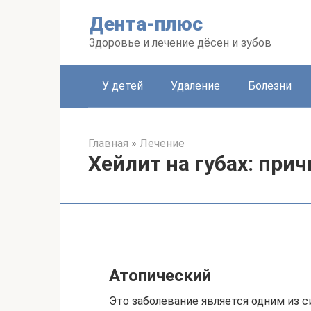
Перейти
Дента-плюс
к
контенту
Здоровье и лечение дёсен и зубов
У детей
Удаление
Болезни
Главная
»
Лечение
Хейлит на губах: при
Атопический
Это заболевание является одним из 