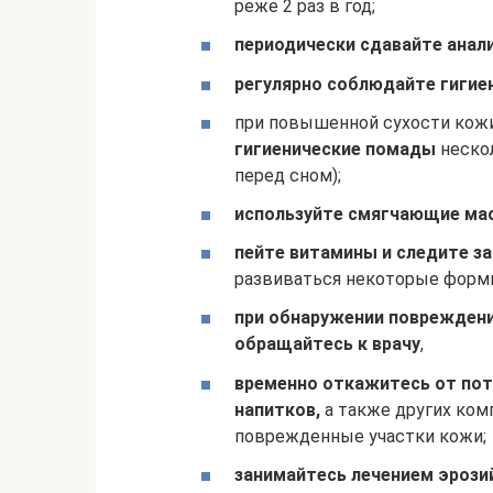
реже 2 раз в год;
периодически сдавайте анал
регулярно соблюдайте гигие
при повышенной сухости кож
гигиенические помады
нескол
перед сном);
используйте смягчающие мас
пейте витамины и следите з
развиваться некоторые формы
при обнаружении повреждени
обращайтесь к врачу
,
временно откажитесь от пот
напитков,
а также других ком
поврежденные участки кожи;
занимайтесь лечением эрозий