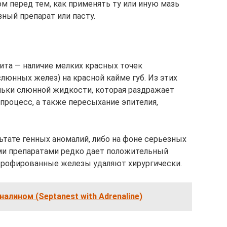
ом перед тем, как применять ту или иную мазь
ный препарат или пасту.
ита — наличие мелких красных точек
юнных желез) на красной кайме губ. Из этих
льки слюнной жидкости, которая раздражает
процесс, а также пересыхание эпителия,
ьтате генных аномалий, либо на фоне серьезных
ми препаратами редко дает положительный
ртрофированные железы удаляют хирургически.
алином (Septanest with Adrenaline)