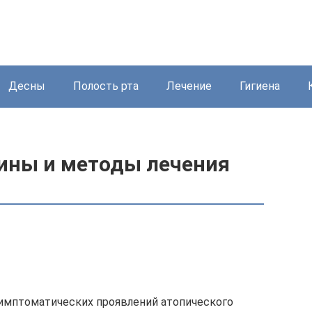
Десны
Полость рта
Лечение
Гигиена
чины и методы лечения
симптоматических проявлений атопического