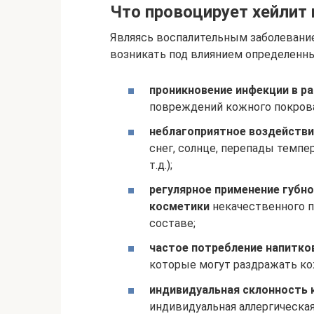
Что провоцирует хейлит 
Являясь воспалительным заболевание
возникать под влиянием определенн
проникновение инфекции в ра
повреждений кожного покрова
неблагоприятное воздейств
снег, солнце, перепады темпе
т.д.);
регулярное применение губн
косметики
некачественного 
составе;
частое потребление напитко
которые могут раздражать ко
индивидуальная склонность 
индивидуальная аллергическа