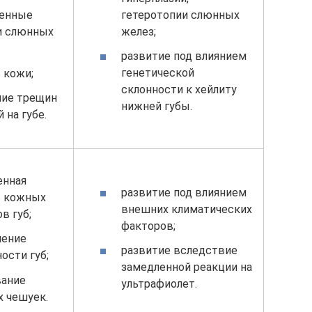
гетеротопии слюнных
енные
желез;
и слюнных
развитие под влиянием
генетической
 кожи;
склонности к хейлиту
ние трещин
нижней губы.
 на губе.
нная
развитие под влиянием
ь кожных
внешних климатических
в губ;
факторов;
нение
развитие вследствие
ости губ;
замедленной реакции на
вание
ультрафиолет.
х чешуек.