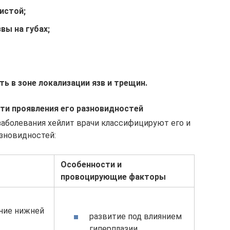
истой;
вы на губах;
ть в зоне локализации язв и трещин.
ти проявления его разновидностей
заболевания хейлит врачи классифицируют его и
зновидностей:
Особенности и
провоцирующие факторы
ние нижней
развитие под влиянием
гиперплазии,