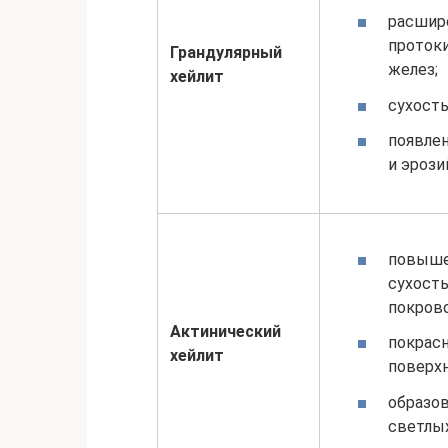
расшир
проток
Грандулярный
желез;
хейлит
сухость
появле
и эрозий
повыше
сухост
покрово
Актинический
покрас
хейлит
поверхн
образо
светлы