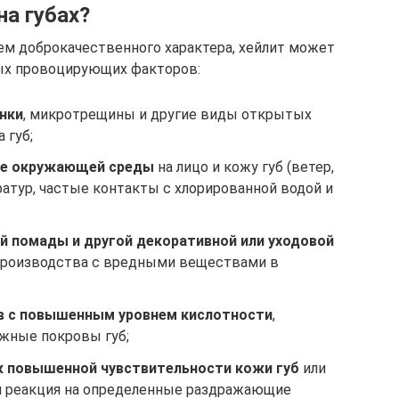
на губах?
м доброкачественного характера, хейлит может
ых провоцирующих факторов:
нки
, микротрещины и другие виды открытых
 губ;
ие окружающей среды
на лицо и кожу губ (ветер,
ратур, частые контакты с хлорированной водой и
ой помады и другой декоративной или уходовой
производства с вредными веществами в
в с повышенным уровнем кислотности
,
жные покровы губ;
к повышенной чувствительности кожи губ
или
я реакция на определенные раздражающие