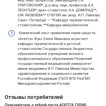
мед. наук, профессор, завкафедрой С.Б.
УЛИТОВСКИЙ*, д-р мед. наук, профессор А.А.
ЛЕОНТЬЕВ*, врач-стоматолог А.А. ДОМОРАД**,
О.М. ЯКОВЛЕВА** СПбГМУ им. акад. И.П. Павлова,
Санкт-Петербург — *Кафедра терапевтической
стоматологии, **Кафедра микробиологии
Клинический опыт применения серии средств
«Асепта» Фукс Елена Ивановна ассистент
кафедры терапевтической и детской
стоматологии Государственное бюджетное
образовательное учреждение высшего
профессионального образования Рязанский
государственный медицинский университет
имени академика И.П. Павлова Министерства
здравоохранения и социального развития
Российской Федерации (ГБОУ ВПО РязГМУ
Минздравсоцразвития России)
Отзывы потребителей
Пользователь о зубной пасте АСЕПТА TEENS