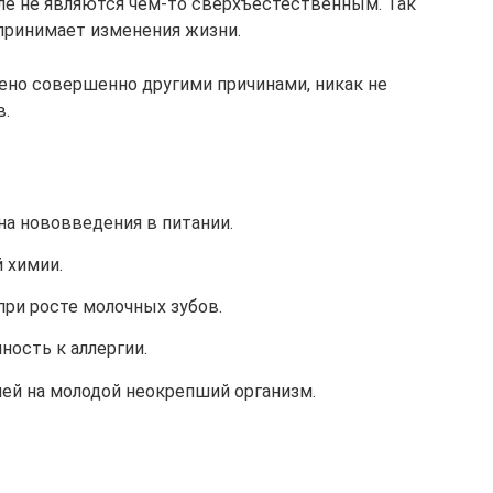
ле не являются чем-то сверхъестественным. Так
принимает изменения жизни.
ено совершенно другими причинами, никак не
в.
на нововведения в питании.
 химии.
ри росте молочных зубов.
ость к аллергии.
ей на молодой неокрепший организм.