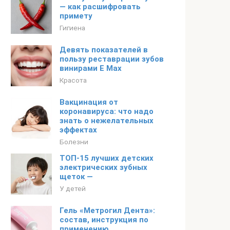
— как расшифровать
примету
Гигиена
Девять показателей в
пользу реставрации зубов
винирами Е Мax
Красота
Вакцинация от
коронавируса: что надо
знать о нежелательных
эффектах
Болезни
ТОП-15 лучших детских
электрических зубных
щеток —
У детей
Гель «Метрогил Дента»:
состав, инструкция по
применению