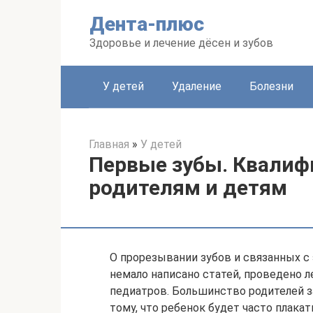
Перейти
Дента-плюс
к
контенту
Здоровье и лечение дёсен и зубов
У детей
Удаление
Болезни
Главная
»
У детей
Первые зубы. Квали
родителям и детям
О прорезывании зубов и связанных с 
немало написано статей, проведено 
педиатров. Большинство родителей за
тому, что ребенок будет часто плакат