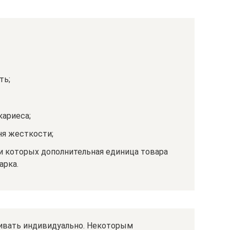
ть;
кариеса;
я жесткости;
ри которых дополнительная единица товара
арка.
ивать индивидуально. Некоторым