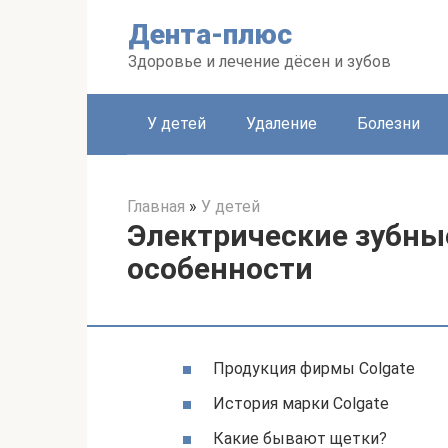
Перейти
Дента-плюс
к
контенту
Здоровье и лечение дёсен и зубов
У детей
Удаление
Болезни
Главная
»
У детей
Электрические зубные
особенности
Продукция фирмы Colgate
История марки Colgate
Какие бывают щетки?