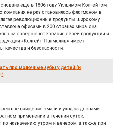
основана еще в 1806 году Уильямом Колгейтом.
 компания не раз становилась флагманом в
едлагая революционные продукты широкому
тавлена офисами в 200 странах мира, она
упор на совершенствование своей продукции и
продукция «Колгейт-Палмолив» имеет
 качества и безопасности.
ать про молочные зубы у детей (и
д)
ережное очищение эмали и уход за деснами.
ратном применении в течении суток.
 по назначению утром и вечером, а также при