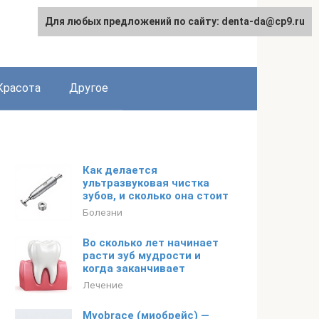
Для любых предложений по сайту: denta-da@cp9.ru
Красота
Другое
Как делается
ультразвуковая чистка
зубов, и сколько она стоит
Болезни
Во сколько лет начинает
расти зуб мудрости и
когда заканчивает
Лечение
Myobrace (миобрейс) —