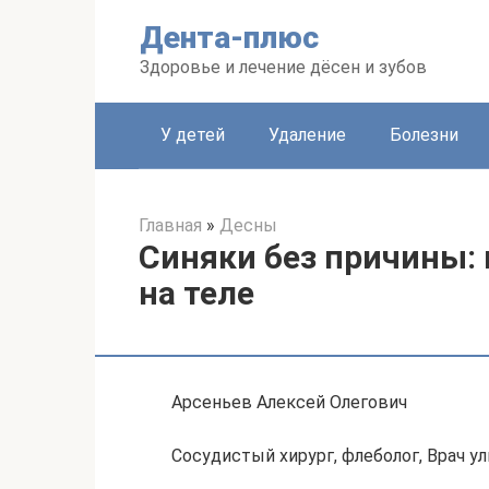
Перейти
Дента-плюс
к
контенту
Здоровье и лечение дёсен и зубов
У детей
Удаление
Болезни
Главная
»
Десны
Синяки без причины:
на теле
Арсеньев Алексей Олегович
Сосудистый хирург, флеболог, Врач у