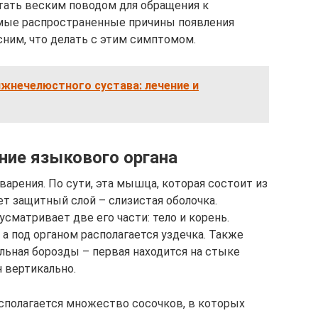
тать веским поводом для обращения к
амые распространенные причины появления
сним, что делать с этим симптомом.
жнечелюстного сустава: лечение и
ние языкового органа
арения. По сути, эта мышца, которая состоит из
ет защитный слой – слизистая оболочка.
сматривает две его части: тело и корень.
а под органом располагается уздечка. Также
льная борозды – первая находится на стыке
н вертикально.
асполагается множество сосочков, в которых