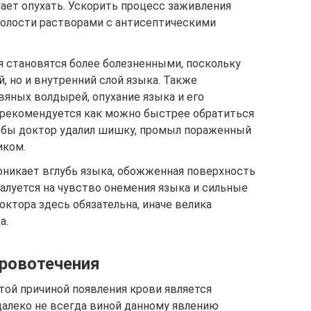
ает опухать. Ускорить процесс заживления
полости растворами с антисептическими
 становятся более болезненными, поскольку
, но и внутренний слой языка. Также
вяных волдырей, опухание языка и его
е рекомендуется как можно быстрее обратиться
обы доктор удалил шишку, промыл пораженный
иком.
никает вглубь языка, обожженная поверхность
алуется на чувство онемения языка и сильные
ктора здесь обязательна, иначе велика
а.
ровотечения
той причиной появления крови является
алеко не всегда виной данному явлению