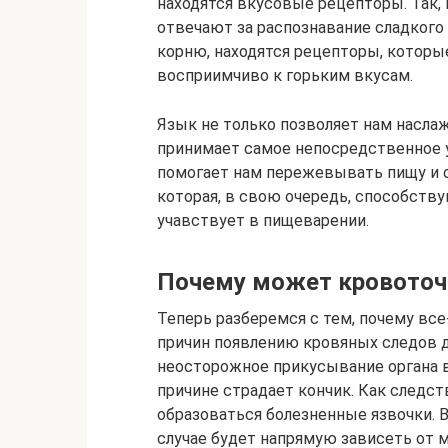
находятся вкусовые рецепторы. Так, 
отвечают за распознавание сладкого в
корню, находятся рецепторы, которые
восприимчиво к горьким вкусам.
Язык не только позволяет нам насла
принимает самое непосредственное у
помогает нам пережевывать пищу и 
которая, в свою очередь, способств
учавствует в пищеварении.
Почему может кровоточ
Теперь разберемся с тем, почему все
причин появлению кровяных следов до
неосторожное прикусывание органа в
причине страдает кончик. Как следст
образоваться болезненные язвочки. 
случае будет напрямую зависеть от 