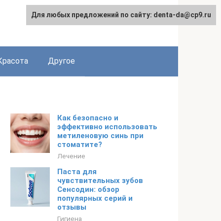
Для любых предложений по сайту: denta-da@cp9.ru
Красота
Другое
Как безопасно и
эффективно использовать
метиленовую синь при
стоматите?
Лечение
Паста для
чувствительных зубов
Сенсодин: обзор
популярных серий и
отзывы
Гигиена