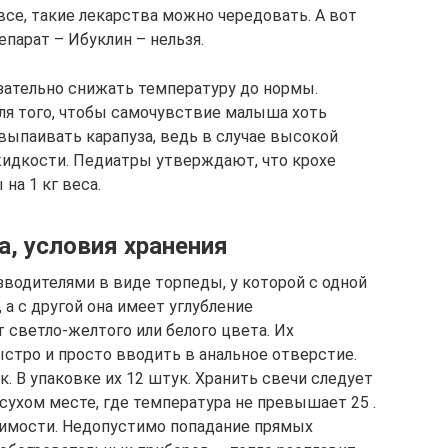
все, такие лекарства можно чередовать. А вот
арат – Ибуклин – нельзя.
язательно снижать температуру до нормы.
ля того, чтобы самочувствие малыша хоть
выпаивать карапуза, ведь в случае высокой
жидкости. Педиатры утверждают, что крохе
на 1 кг веса.
а, условия хранения
одителями в виде торпеды, у которой с одной
а с другой она имеет углубление
светло-желтого или белого цвета. Их
ыстро и просто вводить в анальное отверстие.
к. В упаковке их 12 штук. Хранить свечи следует
 сухом месте, где температура не превышает 25 .
димости. Недопустимо попадание прямых