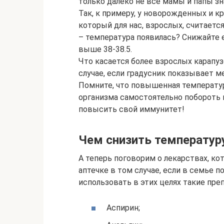
только далеко не все мамы и папы з
Так, к примеру, у новорожденных и кр
который для нас, взрослых, считает
– температура появилась? Снижайте е
выше 38-38.5.
Что касается более взрослых карапузов
случае, если градусник показывает м
Помните, что повышенная температур
организма самостоятельно поборот
повысить свой иммунитет!
Чем снизить температуру
А теперь поговорим о лекарствах, к
аптечке в том случае, если в семье 
использовать в этих целях такие преп
Аспирин;