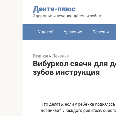
Перейти
Дента-плюс
к
контенту
Здоровье и лечение дёсен и зубов
У детей
Удаление
Болезни
Главная
»
Лечение
Вибуркол свечи для 
зубов инструкция
Что делать, если у ребенка поднялас
возникает у каждого родителя, обес