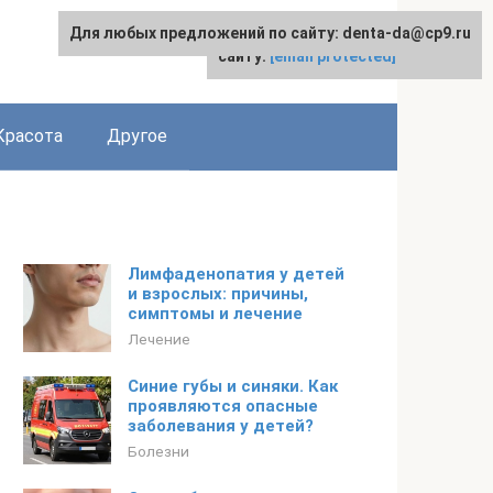
Для любых предложений по сайту: denta-da@cp9.ru
Для любых предложений по
English
сайту:
[email protected]
Красота
Другое
Лимфаденопатия у детей
и взрослых: причины,
симптомы и лечение
Лечение
Синие губы и синяки. Как
проявляются опасные
заболевания у детей?
Болезни