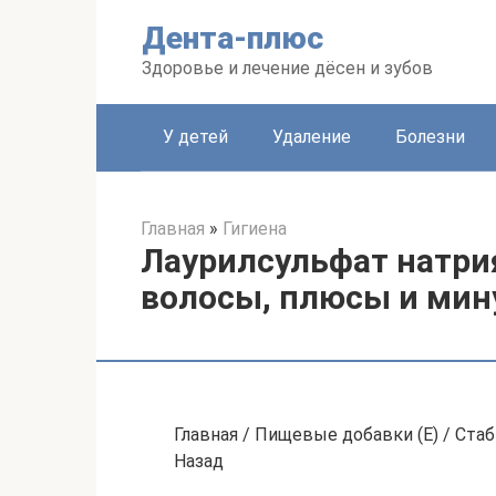
Перейти
Дента-плюс
к
контенту
Здоровье и лечение дёсен и зубов
У детей
Удаление
Болезни
Главная
»
Гигиена
Лаурилсульфат натрия
волосы, плюсы и мин
Главная / Пищевые добавки (Е) / Стаб
Назад