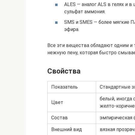
ALES — аналог ALS в гелях и в 
сульфат аммония.
SMS и SMES — более мягкие П
эфира.
Все эти вещества обладают одним и 
нежную пену, которая быстро смывает
Свойства
Показатель
Стандартные з
белый, иногда
Цвет
желто-коричн
Состав
эмпирическая 
Внешний вид
вязкая прозра