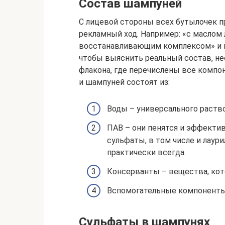
Состав шампуней
С лицевой стороны всех бутылочек п
рекламный ход. Например: «с маслом 
восстанавливающим комплексом» и пр
чтобы выяснить реальный состав, н
флакона, где перечислены все комп
и шампуней состоят из:
Воды – универсального раство
ПАВ – они пенятся и эффектив
сульфаты, в том числе и лаур
практически всегда.
Консерванты – вещества, кот
Вспомогательные компоненты 
Сульфаты в шампунях