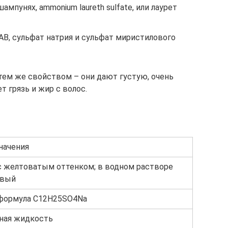
шампунях, ammonium laureth sulfate, или лаурет
АВ, сульфат натрия и сульфат миристилового
тем же свойством – они дают густую, очень
 грязь и жир с волос.
начения
 с желтоватым оттенком; в водном растворе
евый
формула C12H25SO4Na
чная жидкость