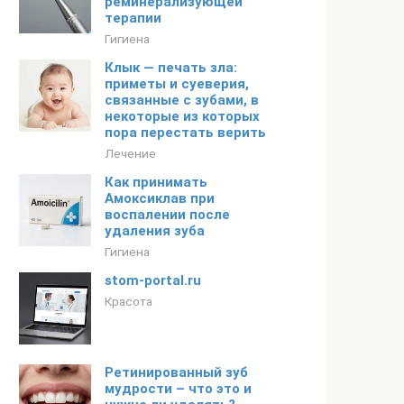
реминерализующей
терапии
Гигиена
Клык — печать зла:
приметы и суеверия,
связанные с зубами, в
некоторые из которых
пора перестать верить
Лечение
Как принимать
Амоксиклав при
воспалении после
удаления зуба
Гигиена
stom-portal.ru
Красота
Ретинированный зуб
мудрости – что это и