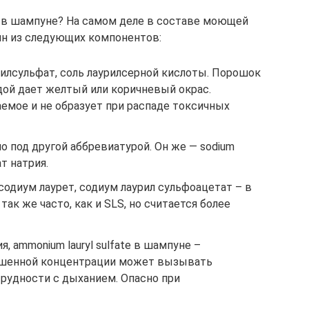
ия в шампуне? На самом деле в составе моющей
н из следующих компонентов:
лаурилсульфат, соль лаурилсерной кислоты. Порошок
одой дает желтый или коричневый окрас.
емое и не образует при распаде токсичных
о под другой аббревиатурой. Он же — sodium
т натрия.
 содиум лаурет, содиум лаурил сульфоацетат – в
так же часто, как и SLS, но считается более
 ammonium lauryl sulfate в шампуне –
ышенной концентрации может вызывать
 трудности с дыханием. Опасно при