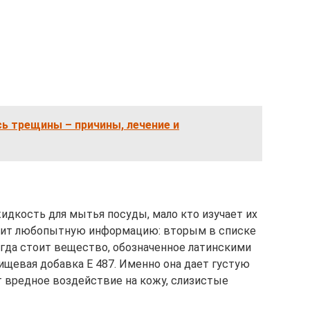
сь трещины – причины, лечение и
идкость для мытья посуды, мало кто изучает их
жит любопытную информацию: вторым в списке
егда стоит вещество, обозначенное латинскими
ищевая добавка E 487. Именно она дает густую
т вредное воздействие на кожу, слизистые