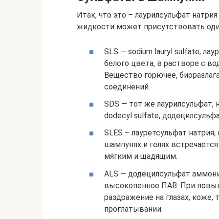
Итак, что это – лаурилсульфат натр
жидкости может присутствовать оди
SLS — sodium lauryl sulfate, 
белого цвета, в растворе с в
Вещество горючее, биоразлага
соединений.
SDS — тот же лаурилсульфат, н
dodecyl sulfate, додецилсульфа
SLES – лауретсульфат натрия,
шампунях и гелях встречается 
мягким и щадящим.
ALS — додецилсульфат аммония,
высокопенное ПАВ. При пов
раздражение на глазах, коже,
проглатывании.