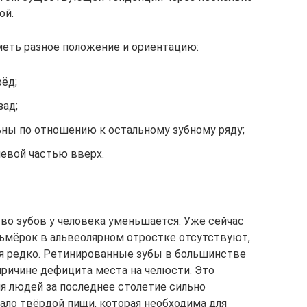
ой.
еть разное положение и ориентацию:
ёд;
зад;
ьны по отношению к остальному зубному ряду;
евой частью вверх.
во зубов у человека уменьшается. Уже сейчас
осьмёрок в альвеолярном отростке отсутствуют,
тся редко. Ретинированные зубы в большинстве
причине дефицита места на челюсти. Это
ия людей за последнее столетие сильно
ало твёрдой пищи, которая необходима для