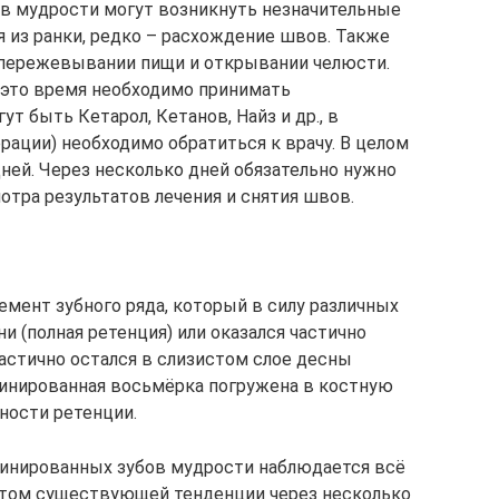
ов мудрости могут возникнуть незначительные
 из ранки, редко – расхождение швов. Также
 пережевывании пищи и открывании челюсти.
(в это время необходимо принимать
т быть Кетарол, Кетанов, Найз и др., в
рации) необходимо обратиться к врачу. В целом
дней. Через несколько дней обязательно нужно
отра результатов лечения и снятия швов.
ент зубного ряда, который в силу различных
и (полная ретенция) или оказался частично
астично остался в слизистом слое десны
етинированная восьмёрка погружена в костную
ности ретенции.
инированных зубов мудрости наблюдается всё
чётом существующей тенденции через несколько