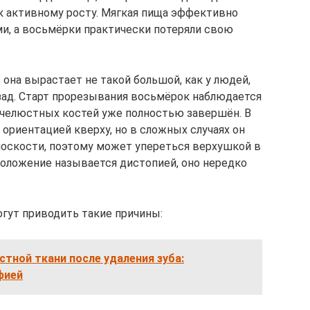
к активному росту. Мягкая пища эффективно
, а восьмёрки практически потеряли свою
 она вырастает не такой большой, как у людей,
зад. Старт прорезывания восьмёрок наблюдается
т челюстных костей уже полностью завершён. В
 ориентацией кверху, но в сложных случаях он
лоскости, поэтому может упереться верхушкой в
положение называется дистопией, оно нередко
гут приводить такие причины:
тной ткани после удаления зуба:
фией