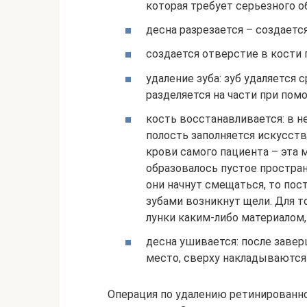
которая требует серьезного о
десна разрезается – создаетс
создается отверстие в кости 
удаление зуба: зуб удаляется 
разделяется на части при помо
кость восстанавливается: в н
полость заполняется искусст
крови самого пациента – эта м
образовалось пустое простран
они начнут смещаться, то пос
зубами возникнут щели. Для т
лунки каким-либо материалом,
десна ушивается: после заве
место, сверху накладываются
Операция по удалению ретинированно