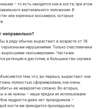
ными – то есть находятся они в кости, при этом
равильного вертикального положения. В
сти» или коренных восьмерок, которые
в.
т неправильно?
бы в ряду обычно вырастают в возрасте от 18
, с серьезными нарушениями. Только счастливчики
мо выросшими «восьмерками». Частыми
ся ретенция и дистопия, в большинстве случаев
бъясняется тем, что, во-первых, вырастают они
 ткань полностью сформирована, она очень
робить» ее невероятно сложно. Во-вторых,
ы и не нужны – наши предки их использовали
убов мудрости даже нет проводников –
рдой кости им приходится прокладывать