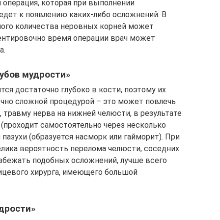
я операция, которая при выполнении
дет к появлению каких-либо осложнений. В
шого количества неровных корней может
ентировочно время операции врач может
а.
убов мудрости»
ся достаточно глубоко в кости, поэтому их
чно сложной процедурой – это может повлечь
 травму нерва на нижней челюсти, в результате
 (проходит самостоятельно через несколько
 пазухи (образуется насморк или гайморит). При
лика вероятность перелома челюсти, соседних
избежать подобных осложнений, лучше всего
ицевого хирурга, имеющего большой
удрости»