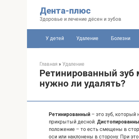
Перейти
Дента-плюс
к
контенту
Здоровье и лечение дёсен и зубов
У детей
Удаление
Болезни
Главная
»
Удаление
Ретинированный зуб м
нужно ли удалять?
Ретинированный
– это зуб, который 
прикрытый десной.
Дистопированн
положение – то есть смещены в стор
оси или наклонены в сторону. При эт