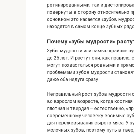
ретинированными, так и дистопирован
повернуты в сторону относительно п
основном это касается «зубов мудро
находятся в самом конце зубных рядо
Почему «зубы мудрости» расту
Зубы мудрости или самые крайние зу
до 25 лет. И растут они, как правило
могут похвастаться ровными и пря
проблемами зубов мудрости становят
даже оба недуга сразу.
Неправильный рост зубов мудрости о
во взрослом возрасте, когда костная
плотная и твердая – естественно, «п
современному человеку восьмые зуб
для пережевывания сырого мяса. У з
молочных зубов, поэтому путь в тве