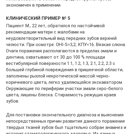
экономичен в применении.
КЛИНИЧЕСКИЙ ПРИМЕР № 5
Пациент М., 22 лет, обратился по настойчивой
рекомендации матери с жалобами на
неудовлетворительный вид передних зубов верхней
челюсти. При осмотре: OHI-S=3,2; КПУ=16. Вязкая слюна.
Очаги поражения располагаются в пределах эмали и
дентина, охватывают от 30 до 100 % площади
вестибулярной поверхности 1.1, 1.2, 1.3, 2.1, 2.2, 2.3 с
большей глубиной повреждения в пришеечной области;
заполнены рыхлой некротической массой черно-
коричневого цвета, легко удаляющейся экскаватором.
Окружающие по периферии участки эмали серо-белого
цвета, лишены блеска. Стираемость режущих краев
зубов.
Для постановки окончательного диагноза и выяснения
непосредственных причин развития данного поражения
твердых тканей зубов был тщательно собран анамнез и
история стоматологического здоровья. Из данных