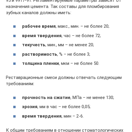
95 и 9917-91. Регламентируемые параметры зависят от
назначения цемента. Так составы для пломбирования
зубных каналов должны иметь:
рабочее время
, макс., мин. – не более 20;
время твердения
, час – не более 72;
текучесть
, мин., мм – не менее 20;
растворимость
, % – не более 3;
толщина пленки
, мкм – не более 50.
Реставрационные смеси должны отвечать следующим
требованиям:
прочность на сжатие
, МПа – не менее 130;
эрозия
, мм в час – не более 0,05;
время твердения
, мин – 2-6.
К общим требованиям в отношении стоматологических