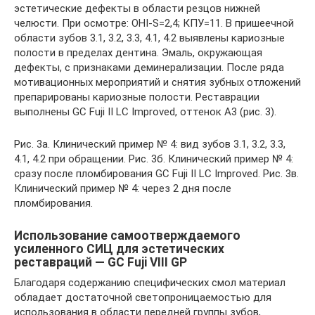
эстетические дефекты в области резцов нижней
челюсти. При осмотре: OHI-S=2,4; КПУ=11. В пришеечной
области зубов 3.1, 3.2, 3.3, 4.1, 4.2 выявлены кариозные
полости в пределах дентина. Эмаль, окружающая
дефекты, с признаками деминерализации. После ряда
мотивационных мероприятий и снятия зубных отложений
препарированы кариозные полости. Реставрации
выполнены GC Fuji II LC Improved, оттенок А3 (рис. 3).
Рис. 3а. Клинический пример № 4: вид зубов 3.1, 3.2, 3.3,
4.1, 4.2 при обращении. Рис. 3б. Клинический пример № 4:
сразу после пломбирования GC Fuji II LC Improved. Рис. 3в.
Клинический пример № 4: через 2 дня после
пломбирования.
Использование самоотверждаемого
усиленного СИЦ для эстетических
реставраций — GC Fuji VIII GP
Благодаря содержанию специфических смол материал
обладает достаточной светопроницаемостью для
использования в области передней группы зубов,