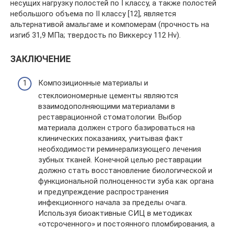
несущих нагрузку полостей по I классу, а также полостей
небольшого объема по II классу [12], является
альтернативой амальгаме и компомерам (прочность на
изгиб 31,9 МПа; твердость по Виккерсу 112 Hv).
ЗАКЛЮЧЕНИЕ
Композиционные материалы и
стеклоиономерные цементы являются
взаимодополняющими материалами в
реставрационной стоматологии. Выбор
материала должен строго базироваться на
клинических показаниях, учитывая факт
необходимости реминерализующего лечения
зубных тканей. Конечной целью реставрации
должно стать восстановление биологической и
функциональной полноценности зуба как органа
и предупреждение распространения
инфекционного начала за пределы очага.
Используя биоактивные СИЦ в методиках
«отсроченного» и постоянного пломбирования, а