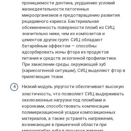
проницаемости дентина, ухудшению условий
жизнедеятельности патогенных
микроорганизмов и предотвращению развития
рецидивного кариеса. Бактериальная
обсемененность поверхности пломб из СИЦ
значительно ниже, чем из композитов и
цементов других групп. СИЦ обладают
батарейным эффектом — способны
адсорбировать ионы фтора из продуктов
питания и средств экзогенной профилактики.
При закислении среды, окружающей зуб
(кариесогенной ситуации), СИЦ выделяют фтор в
прилегающие ткани.
Низкий модуль упругости обеспечивает высокую
эластичность, что позволяет СИЦ выдерживать
окклюзионные нагрузки под пломбами и
коронками, способствовать компенсации
полимеризационной усадки композиционных
материалов, а также устранять напряжения,
возникающие в пришеечной области при
микроизгибах зуба в процессе жевания.