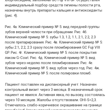
хлоргексидина, заполнены GC Fuji VIII GP. Осуществлен
индивидуальный подбор средств гигиены полости рта,
назначены внутрь препараты кальция и антиоксиданты
(рис. 4).
Рис. 4а. Клинический пример № 5: вид передней группы
зубов верхней челюсти при обращении. Рис. 4б.
Клинический пример № 5: зубы 1.3, 1.2, 1.1, 2.1, 2.2, 2.3
после препарирования. Рис. 4в. Клинический пример № 5:
зубы 2.1, 2.2, 2.3 сразу после пломбирования GC Fuji VIII
GP. Рис. 4г. Клинический пример № 5: после покрытия
лаком G-Coat. Рис. 4д. Клинический пример № 5: вид
зубов через неделю после пломбирования. Рис. 4е.
Клинический пример № 5: вид зубов через год. Рис. 4ж.
Клинический пример № 5: после полировки пломб.
Пациент поставлен на диспансерный учет. Назначен
контрольный визит через 3 месяца. В назначенный срок
пациент не явился. Активная явка, по вызову, состоялась
через 10 месяцев. Жалобы отсутствовали. OHI-S=2,3.
Отмечалось слабо-коричневое окрашивание на границе