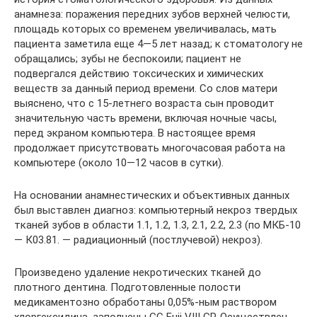
анамнеза: поражения передних зубов верхней челюсти,
площадь которых со временем увеличивалась, мать
пациента заметила еще 4—5 лет назад; к стоматологу не
обращались; зубы не беспокоили; пациент не
подвергался действию токсических и химических
веществ за данный период времени. Со слов матери
выяснено, что с 15-летнего возраста сын проводит
значительную часть времени, включая ночные часы,
перед экраном компьютера. В настоящее время
продолжает присутствовать многочасовая работа на
компьютере (около 10—12 часов в сутки).
На основании анамнестических и объективных данных
был выставлен диагноз: компьютерный некроз твердых
тканей зубов в области 1.1, 1.2, 1.3, 2.1, 2.2, 2.3 (по МКБ-10
— К03.81. — радиационный (постлучевой) некроз).
Произведено удаление некротических тканей до
плотного дентина. Подготовленные полости
медикаментозно обработаны 0,05%-ным раствором