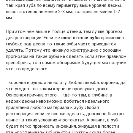
так: края зуба по всему периметру выше уровня десны,
высота стенок не менее 2-3 мм, толщина не менее 1-2
мм.
При этом чем выше и толще стенки, тем лучше прогноз
для реставрации. Если же
скол стенки зуба
произошел
глубоко под десну, то такие зубы часто приходится
удалять. Потому что никакую конструкцию с хорошим
прогнозом на такие зубы не сделать.Если этим правилом
пренебречь, то в самом обозримом будущем мы получим
что-то вроде этого…
…коронка в руках, а не во рту. Любая пломба, коронка, да
что угодно… на таком корне не прослужат долго.
Основная причина этого — где-то там, в глубине, в
недрах десны невозможно добиться идеального
прилегания любого материала к зубу. Любая
реставрация, если ее все же сделать, довольно быстро
начнет в таких условиях «протекать». А значит, в зуб
будет легко проникать инфекция, живущая в полости
рта, «подтачивая» зуб изнутри. Поэтому куда более