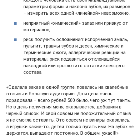
каждого человека есть свои индивидуальные
параметры формы и наклона зубов, их размеров
– измерить всех одной «линейкой» невозможно,
неприятный «химический» запах или привкус от
материалов,
риск получить осложнения: испорченная эмаль,
пульпит, травмы зубов и десен, химические и
термические ожоги, аллергические реакции на
материалы, риск подавиться отклеившейся
накладкой или проглотить остатки клеящего
состава.
«Сделала заказ в одной группе, повелась на хвалебные
отзывы и большую аудиторию. Да и цена очень
порадовала – всего рублей 500 было, чего уж тут таить.
Но в день получения меня, оказывается, добавили в
черный список. И свой совсем не положительный отзыв
я не смогла оставить. Это совсем не виниры оказались,
а игрушки какие-то, детей только пугать ими. На зубах не
держатся, выпадают постоянно. В общем, ужас!!!»