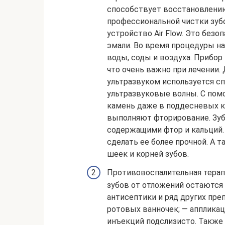
способствует восстановлению
профессиональной чистки зуб
устройство Air Flow. Это без
эмали. Во время процедуры н
воды, соды и воздуха. Прибор
что очень важно при лечении.
ультразвуком используется 
ультразвуковые волны. С пом
камень даже в поддесневых ка
выполняют фторирование. Зу
содержащими фтор и кальций.
сделать ее более прочной. А
шеек и корней зубов.
Противовоспалительная терап
зубов от отложений остаются
антисептики и ряд других пре
ротовых ванночек; — аппликац
инъекций подслизисто. Также