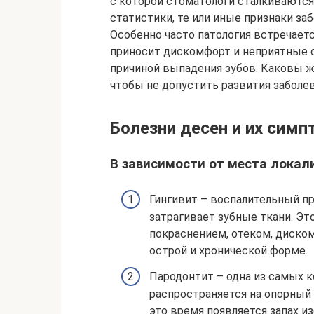
с которой стоматологи сталкиваютс
статистики, те или иные признаки за
Особенно часто патология встречаетс
приносит дискомфорт и неприятные 
причиной выпадения зубов. Каковы ж
чтобы не допустить развития заболе
Болезни десен и их сим
В зависимости от места локал
Гингивит – воспалительный про
затрагивает зубные ткани. Эт
покраснением, отеком, диско
острой и хронической форме.
Пародонтит – одна из самых к
распространяется на опорный а
это время появляется запах из