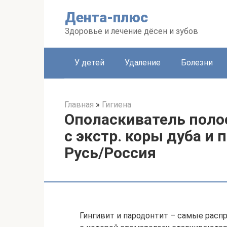
Перейти
Дента-плюс
к
контенту
Здоровье и лечение дёсен и зубов
У детей
Удаление
Болезни
Главная
»
Гигиена
Ополаскиватель пол
с экстр. коры дуба и
Русь/Россия
Гингивит и пародонтит – самые расп