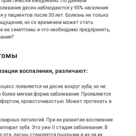
я практически ежедневно. По данным
болевания десен наблюдаются у 95% населения.
я у пациентов после 30 лет. Болезнь не только
ощущения, но со временем может стать
е ее симптомы и что необходимо предпринять,
вания?
птомы
изации воспаления, различают:
цесс появляется на десне вокруг зуба, но не
о более мягкая форма заболевания. Проявляется
мфортом, кровоточивостью. Может протекать в
оварных патологий. При ее развитии воспаление
ппарат зуба. Это уже II стадия заболевания. В
о рта, десны становятся рыхлыми и из-за их