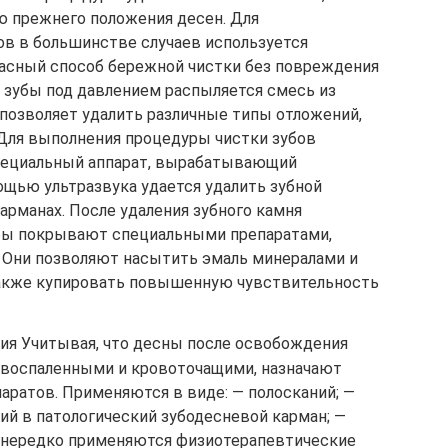
 прежнего положения десен. Для
ов в большинстве случаев используется
опасный способ бережной чистки без повреждения
а зубы под давлением распыляется смесь из
 позволяет удалить различные типы отложений,
 Для выполнения процедуры чистки зубов
специальный аппарат, вырабатывающий
ощью ультразвука удается удалить зубной
рманах. После удаления зубного камня
бы покрывают специальными препаратами,
 Они позволяют насытить эмаль минералами и
 также купировать повышенную чувствительность
ия Учитывая, что десны после освобождения
 воспаленными и кровоточащими, назначают
паратов. Применяются в виде: — полосканий; —
ий в патологический зубодесневой карман; —
 нередко применяются физиотерапевтические