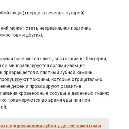
бой пищи (твердого печенья, сухарей).
ний может стать неправильная подгонка
«мостов» и других).
эмали появляется налет, состоящий из бактерий,
 он минерализируется солями кальция,
 превращается в плотный зубной камень.
, продуцируют токсины, которые отрицательно
телия десен и провоцируют развитие
спаления кровеносные сосуды в десенных тканях
гко травмируются во время еды или при
ий.
сть прорезывания зубов у детей: симптомы