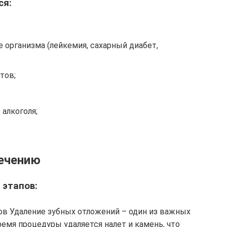
ся:
 организма (лейкемия, сахарный диабет,
тов;
алкоголя;
ечению
 этапов:
ов Удаление зубных отложений – один из важных
ремя процедуры удаляется налет и камень, что