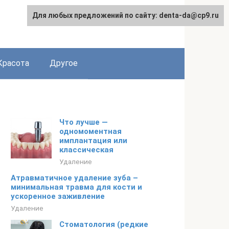
Для любых предложений по сайту: denta-da@cp9.ru
Красота
Другое
Что лучше —
одномоментная
имплантация или
классическая
Удаление
Атравматичное удаление зуба –
минимальная травма для кости и
ускоренное заживление
Удаление
Стоматология (редкие