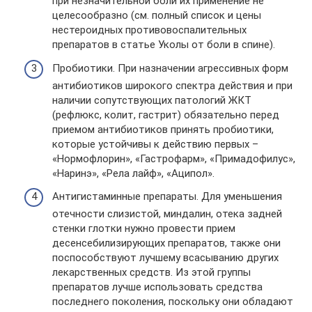
при незначительной боли их применение не
целесообразно (см. полный список и цены
нестероидных противовоспалительных
препаратов в статье Уколы от боли в спине).
Пробиотики. При назначении агрессивных форм
антибиотиков широкого спектра действия и при
наличии сопутствующих патологий ЖКТ
(рефлюкс, колит, гастрит) обязательно перед
приемом антибиотиков принять пробиотики,
которые устойчивы к действию первых –
«Нормофлорин», «Гастрофарм», «Примадофилус»,
«Наринэ», «Рела лайф», «Аципол».
Антигистаминные препараты. Для уменьшения
отечности слизистой, миндалин, отека задней
стенки глотки нужно провести прием
десенсебилизирующих препаратов, также они
поспособствуют лучшему всасыванию других
лекарственных средств. Из этой группы
препаратов лучше использовать средства
последнего поколения, поскольку они обладают