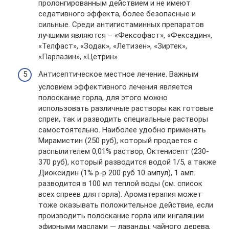
пролонгированным действием и не имеют
седативного эффекта, более безопасные и
сильные. Среди антигистаминных препаратов
лучшими являются – «Фексофаст», «Фексадин»,
«Телфаст», «Зодак», «Летизен», «Зиртек»,
«Парлазин», «Цетрин».
Антисептическое местное лечение. Важным
условием эффективного лечения является
полоскание горла, для этого можно
использовать различные растворы как готовые
спреи, так и разводить специальные растворы
самостоятельно. Наиболее удобно применять
Мирамистин (250 руб), который продается с
распылителем 0,01% раствор, Октенисепт (230-
370 руб), который разводится водой 1/5, а также
Диоксидин (1% р-р 200 руб 10 ампул), 1 амп.
разводится в 100 мл теплой воды (см. список
всех спреев для горла). Ароматерапия может
тоже оказывать положительное действие, если
производить полоскание горла или ингаляции
эфирными маслами — лаванды, чайного дерева,