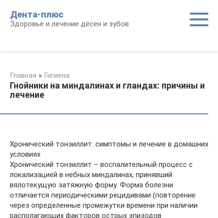
Перейти
Дента-плюс
к
Здоровье и лечение дёсен и зубов
контенту
Главная
»
Гигиена
Гнойники на миндалинах и гландах: причины и
лечение
Хронический тонзиллит: симптомы и лечение в домашних
условиях
Хронический тонзиллит – воспалительный процесс с
локализацией в небных миндалинах, принявший
вялотекущую затяжную форму. Форма болезни
отличается периодическими рецидивами (повторение
через определенные промежутки времени при наличии
располагающих факторов острых эпизодов