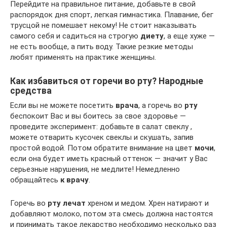
Перейдите на правильное питание, добавьте в свой
распорядок дня спорт, легкая гимнастика. Плавание, бег
трусцой не помешает некому! Не стоит наказывать
самого себя и садиться на строгую
диету
, а еще хуже —
не есть вообще, а пить воду. Такие резкие методы
любят применять на практике женщины.
Как избавиться от горечи во рту? Народные
средства
Если вы не можете посетить
врача
, а горечь во
рту
беспокоит Вас и вы боитесь за свое здоровье —
проведите эксперимент: добавьте в салат свеклу ,
можете отварить кусочек свеклы и скушать, запив
простой водой. Потом обратите внимание на цвет
мочи
,
если она будет иметь красный оттенок — значит у Вас
серьезные нарушения, не медлите! Немедленно
обращайтесь
к врачу
.
Горечь во
рту
лечат
хреном и медом. Хрен натирают и
добавляют молоко, потом эта смесь должна настоятся
и принимать такое лекарство необходимо несколько раз