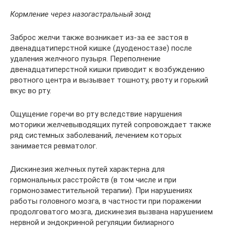
Кормление через назогастральный зонд
Заброс желчи также возникает из-за ее застоя в
двенадцатиперстной кишке (дуоденостазе) после
удаления желчного пузыря. Переполнение
двенадцатиперстной кишки приводит к возбуждению
рвотного центра и вызывает тошноту, рвоту и горький
вкус во рту.
Ощущение горечи во рту вследствие нарушения
моторики желчевыводящих путей сопровождает также
ряд системных заболеваний, лечением которых
занимается ревматолог.
Дискинезия желчных путей характерна для
гормональных расстройств (в том числе и при
гормонозаместительной терапии). При нарушениях
работы головного мозга, в частности при поражении
продолговатого мозга, дискинезия вызвана нарушением
нервной и эндокринной регуляции билиарного