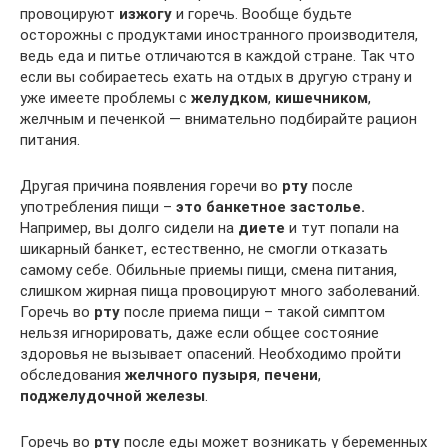
провоцируют
изжогу
и горечь. Вообще будьте
осторожны с продуктами иностранного производителя,
ведь еда и питье отличаются в каждой стране. Так что
если вы собираетесь ехать на отдых в другую страну и
уже имеете проблемы с
желудком
,
кишечником
,
желчным и печенкой — внимательно подбирайте рацион
питания.
Другая причина появления горечи во
рту
после
употребления пищи –
это банкетное застолье.
Например, вы долго сидели на
диете
и тут попали на
шикарный банкет, естественно, не смогли отказать
самому себе. Обильные приемы пищи, смена питания,
слишком жирная пища провоцируют много заболеваний.
Горечь во
рту
после приема пищи – такой симптом
нельзя игнорировать, даже если общее состояние
здоровья не вызывает опасений. Необходимо пройти
обследования
желчного пузыря
,
печени
,
поджелудочной железы
.
Горечь во
рту
после еды может возникать у беременных