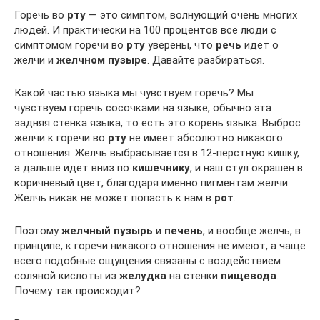
Горечь во
рту
— это симптом, волнующий очень многих
людей. И практически на 100 процентов все люди с
симптомом горечи во
рту
уверены, что
речь
идет о
желчи и
желчном пузыре
. Давайте разбираться.
Какой частью языка мы чувствуем горечь? Мы
чувствуем горечь сосочками на языке, обычно эта
задняя стенка языка, то есть это корень языка. Выброс
желчи к горечи во
рту
не имеет абсолютно никакого
отношения. Желчь выбрасывается в 12-перстную кишку,
а дальше идет вниз по
кишечнику
, и наш стул окрашен в
коричневый цвет, благодаря именно пигментам желчи.
Желчь никак не может попасть к нам в
рот
.
Поэтому
желчный пузырь
и
печень
, и вообще желчь, в
принципе, к горечи никакого отношения не имеют, а чаще
всего подобные ощущения связаны с воздействием
соляной кислоты из
желудка
на стенки
пищевода
.
Почему так происходит?