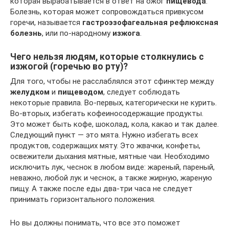
которая вырабатывается в ответ на ожог
пищевода
.
Болезнь, которая может сопровождаться привкусом
горечи, называется
гастроэзофагеальная рефлюксная
болезнь
, или по-народному
изжога
.
Чего нельзя людям, которые столкнулись с
изжогой (горечью во рту)?
Для того, чтобы не расслаблялся этот сфинктер между
желудком
и
пищеводом
, следует соблюдать
некоторые правила. Во-первых, категорически не курить.
Во-вторых, избегать кофеиносодержащие продукты.
Это может быть кофе, шоколад, кола, какао и так далее.
Следующий пункт — это мята. Нужно избегать всех
продуктов, содержащих мяту. Это жвачки, конфеты,
освежители дыхания мятные, мятные чаи. Необходимо
исключить лук, чеснок в любом виде: жареный, пареный,
неважно, любой лук и чеснок, а также жирную, жареную
пищу. А также после еды два-три часа не следует
принимать горизонтального положения.
Но вы должны понимать, что все это поможет