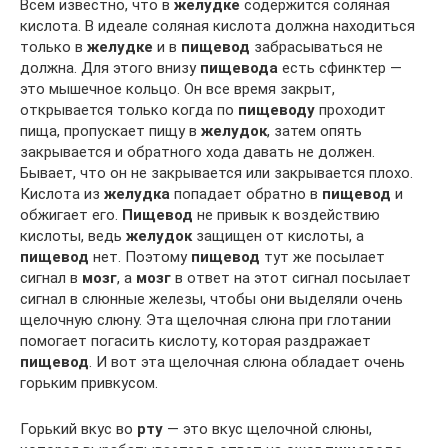
Всем известно, что в
желудке
содержится соляная
кислота. В идеале соляная кислота должна находиться
только в
желудке
и в
пищевод
забрасываться не
должна. Для этого внизу
пищевода
есть сфинктер —
это мышечное кольцо. Он все время закрыт,
открывается только когда по
пищеводу
проходит
пища, пропускает пищу в
желудок
, затем опять
закрывается и обратного хода давать не должен.
Бывает, что он не закрывается или закрывается плохо.
Кислота из
желудка
попадает обратно в
пищевод
и
обжигает его.
Пищевод
не привык к воздействию
кислоты, ведь
желудок
защищен от кислоты, а
пищевод
нет. Поэтому
пищевод
тут же посылает
сигнал в
мозг
, а
мозг
в ответ на этот сигнал посылает
сигнал в слюнные железы, чтобы они выделяли очень
щелочную слюну. Эта щелочная слюна при глотании
помогает погасить кислоту, которая раздражает
пищевод
. И вот эта щелочная слюна обладает очень
горьким привкусом.
Горький вкус во
рту
— это вкус щелочной слюны,