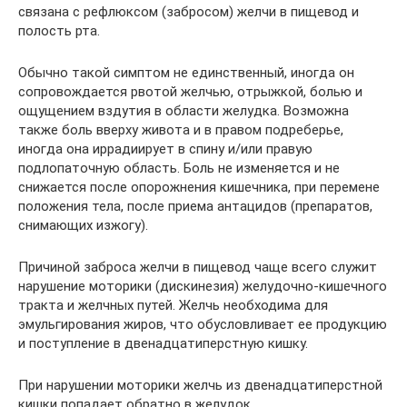
связана с рефлюксом (забросом) желчи в пищевод и
полость рта.
Обычно такой симптом не единственный, иногда он
сопровождается рвотой желчью, отрыжкой, болью и
ощущением вздутия в области желудка. Возможна
также боль вверху живота и в правом подреберье,
иногда она иррадиирует в спину и/или правую
подлопаточную область. Боль не изменяется и не
снижается после опорожнения кишечника, при перемене
положения тела, после приема антацидов (препаратов,
снимающих изжогу).
Причиной заброса желчи в пищевод чаще всего служит
нарушение моторики (дискинезия) желудочно-кишечного
тракта и желчных путей. Желчь необходима для
эмульгирования жиров, что обусловливает ее продукцию
и поступление в двенадцатиперстную кишку.
При нарушении моторики желчь из двенадцатиперстной
кишки попадает обратно в желудок