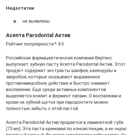
Недостатки
не выявлены.
Асепта Parodontal Актив
Рейтинг популярности:* 4.5
Российская фармацевтическая компания Вертекс
выпускает зубную пасту Асепта Parodontal Актив. Этот
продукт содержит экстракты шалфея, календулы и
зверобоя, которые оказывают выраженное
противомикробное действие и быстро снимают
воспаление. Еще среди активных компонентов
выделяется ксилит и фермент папаин. О воспалении и
крови на зубной щетке при пародонтите можно
полностью забыть с этой пастой.
Асепта Parodontal Актив продается в ламинатной тубе
(75 мл). Эта паста кремовая по консистенции, а ее окрас
приятный мятный. Во вкусе чувствуется лайм и мята. Он