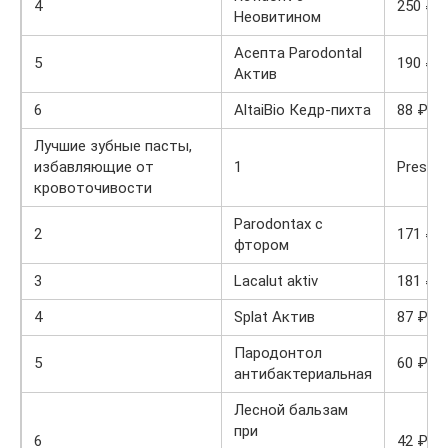
4
250 ₽
Неовитином
Асепта Parodontal
5
190 ₽
Актив
6
AltaiBio Кедр-пихта
88 ₽
Лучшие зубные пасты,
избавляющие от
1
Preside
кровоточивости
Parodontax с
2
171 ₽
фтором
3
Lacalut aktiv
181 ₽
4
Splat Актив
87 ₽
Пародонтол
5
60 ₽
антибактериальная
Лесной бальзам
при
6
42 ₽