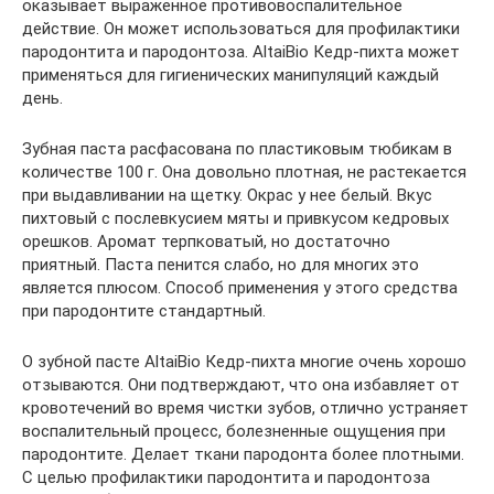
оказывает выраженное противовоспалительное
действие. Он может использоваться для профилактики
пародонтита и пародонтоза. AltaiBio Кедр-пихта может
применяться для гигиенических манипуляций каждый
день.
Зубная паста расфасована по пластиковым тюбикам в
количестве 100 г. Она довольно плотная, не растекается
при выдавливании на щетку. Окрас у нее белый. Вкус
пихтовый с послевкусием мяты и привкусом кедровых
орешков. Аромат терпковатый, но достаточно
приятный. Паста пенится слабо, но для многих это
является плюсом. Способ применения у этого средства
при пародонтите стандартный.
О зубной пасте AltaiBio Кедр-пихта многие очень хорошо
отзываются. Они подтверждают, что она избавляет от
кровотечений во время чистки зубов, отлично устраняет
воспалительный процесс, болезненные ощущения при
пародонтите. Делает ткани пародонта более плотными.
С целью профилактики пародонтита и пародонтоза