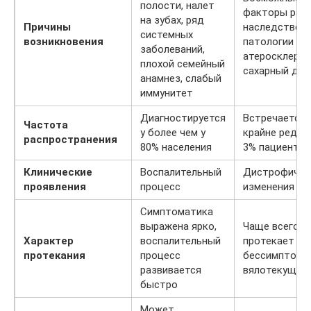
полости, налет
факторы разв
на зубах, ряд
Причины
наследственн
системных
возникновения
патологии ЖК
заболеваний,
атеросклероз
плохой семейный
сахарный диа
анамнез, слабый
иммунитет
Диагностируется
Встречается
Частота
у более чем у
крайне редко 
распространения
80% населения
3% пациентов
Клинические
Воспалительный
Дистрофичес
проявления
процесс
изменения тк
Симптоматика
выражена ярко,
Чаще всего
Характер
воспалительный
протекает
протекания
процесс
бессимптомн
развивается
вялотекуще
быстро
Может