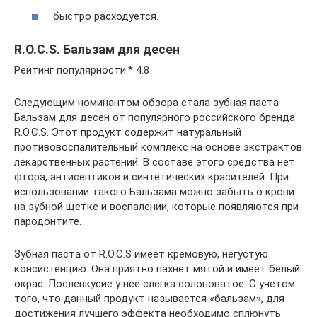
быстро расходуется.
R.O.C.S. Бальзам для десен
Рейтинг популярности:* 4.8
Следующим номинантом обзора стала зубная паста
Бальзам для десен от популярного российского бренда
R.O.C.S. Этот продукт содержит натуральный
противовоспалительный комплекс на основе экстрактов
лекарственных растений. В составе этого средства нет
фтора, антисептиков и синтетических красителей. При
использовании такого Бальзама можно забыть о крови
на зубной щетке и воспалении, которые появляются при
пародонтите.
Зубная паста от R.O.C.S имеет кремовую, негустую
консистенцию. Она приятно пахнет мятой и имеет белый
окрас. Послевкусие у нее слегка солоноватое. С учетом
того, что данный продукт называется «бальзам», для
достижения лучшего эффекта необходимо сплюнуть