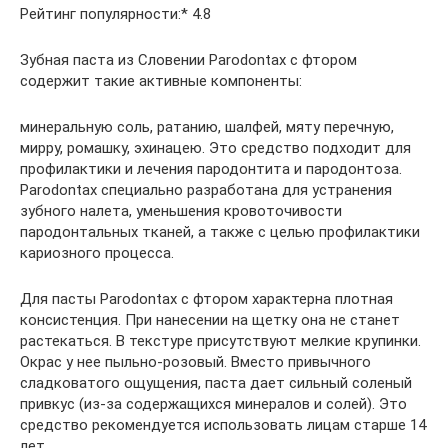
Рейтинг популярности:* 4.8
Зубная паста из Словении Parodontax с фтором
содержит такие активные компоненты:
минеральную соль, ратанию, шалфей, мяту перечную,
мирру, ромашку, эхинацею. Это средство подходит для
профилактики и лечения пародонтита и пародонтоза.
Parodontax специально разработана для устранения
зубного налета, уменьшения кровоточивости
пародонтальных тканей, а также с целью профилактики
кариозного процесса.
Для пасты Parodontax с фтором характерна плотная
консистенция. При нанесении на щетку она не станет
растекаться. В текстуре присутствуют мелкие крупинки.
Окрас у нее пыльно-розовый. Вместо привычного
сладковатого ощущения, паста дает сильный соленый
привкус (из-за содержащихся минералов и солей). Это
средство рекомендуется использовать лицам старше 14
лет.