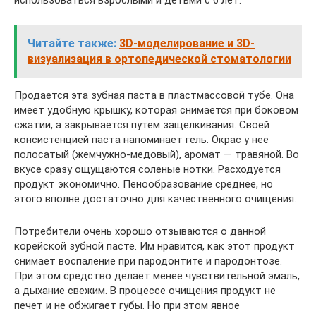
использоваться взрослыми и детьми с 6 лет.
Читайте также:
3D-моделирование и 3D-
визуализация в ортопедической стоматологии
Продается эта зубная паста в пластмассовой тубе. Она
имеет удобную крышку, которая снимается при боковом
сжатии, а закрывается путем защелкивания. Своей
консистенцией паста напоминает гель. Окрас у нее
полосатый (жемчужно-медовый), аромат — травяной. Во
вкусе сразу ощущаются соленые нотки. Расходуется
продукт экономично. Пенообразование среднее, но
этого вполне достаточно для качественного очищения.
Потребители очень хорошо отзываются о данной
корейской зубной пасте. Им нравится, как этот продукт
снимает воспаление при пародонтите и пародонтозе.
При этом средство делает менее чувствительной эмаль,
а дыхание свежим. В процессе очищения продукт не
печет и не обжигает губы. Но при этом явное