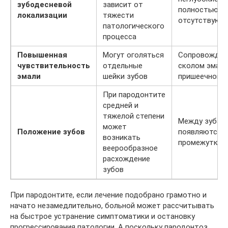
зубодесневой
зависит от
полностью
локализации
тяжести
отсутствуют
патологического
процесса
Повышенная
Могут оголяться
Сопровождае
чувствительность
отдельные
сколом эмали
эмали
шейки зубов
пришеечной ч
При пародонтите
средней и
тяжелой степени
Между зубам
может
Положение зубов
появляются 
возникать
промежутки
веерообразное
расхождение
зубов
При пародонтите, если лечение подобрано грамотно и
начато незамедлительно, больной может рассчитывать
на быстрое устранение симптоматики и остановку
прогрессирования патологии. А поскольку пародонтоз