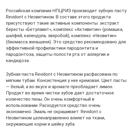
Российская компания НПЦРИЗ производит зубную пасту
Revidont с Неовитином. В составе этого продукта
присутствуют такие активные компоненты: экстракт
бересты «Бетулавит», комплекс «Активитин» (ромашка,
шалфей, календула, зверобой), комплекс «Неовитин»
(биомасса женьшеня). Это средство рекомендовано для
эффективной профилактики пародонтита и
пародонтоза, защиты полости рта от аллергии и
кандидоза.
Зубная паста Revidont с Неовитином расфасована по
мягким тубам. Консистенция у нее кремовая. Цвет пасты
— белый, а во вкусе и аромате преобладает лимон.
Продукт во время чистки зубов дает достаточное
количество пены. Он очень комфортный в
использовании. Расходуется средство очень
экономично. Эмаль не окрашивает. Revidont с
Неовитином целенаправленно влияет на ткани,
окружающие корни и шейку зуба.