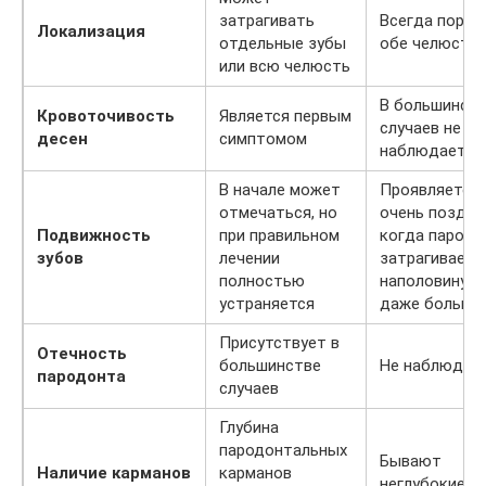
затрагивать
Всегда пораж
Локализация
отдельные зубы
обе челюсти
или всю челюсть
В большинст
Кровоточивость
Является первым
случаев не
десен
симптомом
наблюдается
В начале может
Проявляется
отмечаться, но
очень поздно
Подвижность
при правильном
когда пародо
зубов
лечении
затрагиваетс
полностью
наполовину и
устраняется
даже больше
Присутствует в
Отечность
большинстве
Не наблюдае
пародонта
случаев
Глубина
пародонтальных
Бывают
Наличие карманов
карманов
неглубокие и