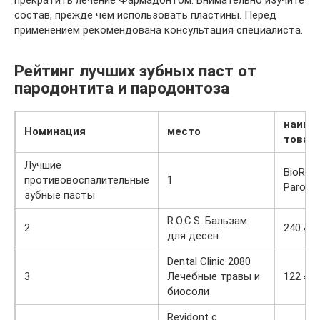
прекратить лечение Фармадонтом. Внимательно изучите
состав, прежде чем использовать пластины. Перед
применением рекомендована консультация специалиста.
Рейтинг лучших зубных паст от
пародонтита и пародонтоза
наиме
Номинация
место
товар
Лучшие
BioRepa
противовоспалительные
1
Parodo
зубные пасты
R.O.C.S. Бальзам
2
240 ₽
для десен
Dental Clinic 2080
3
Лечебные травы и
122 ₽
биосоли
Revidont с