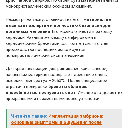
кристаллов
сапфира. По своей сути материал является
монокристаллическим оксидом алюминия.
Несмотря на «искусственность» этот
материал не
вызывает аллергии и полностью безопасен для
организма человека
. Его можно отнести к разряду
керамики. Разница же между сапфировыми и
керамическими брекетами состоит в том, что для
производства последних используется
поликристаллический оксид алюминия.
Для кристаллизации («выращивания кристаллов»)
начальный материал подвергают действию очень
высоких температур – 2050°C. После специальной
огранки и полировки
брекеты обладают
способностью пропускать свет
. Именно это делает их
прозрачными и незаметными после установки.
Читайте также:
Имплантация эмбриона:
основные симптомы и ощущения после