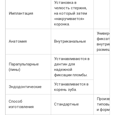
Установка в
челюсть стержня,
Имплантация
на который затем
«накручивается»
коронка.
Универса
фиксатор
Анатомия
Внутриканальные
внутрика
размещен
Устанавливаются в
Парапульпарные
дентин для
(пины)
надежной
фиксации пломбы.
Устанавливается в
Эндодонтические
корень зуба.
Производ
Способ
Стандартные
типовых 
изготовления
и формах.