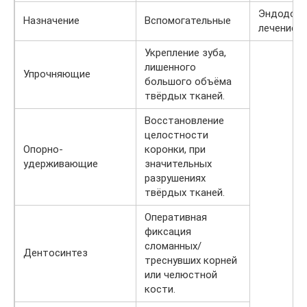
Эндодонт
Назначение
Вспомогательные
лечение.
Укрепление зуба,
лишенного
Упрочняющие
большого объёма
твёрдых тканей.
Восстановление
целостности
Опорно-
коронки, при
удерживающие
значительных
разрушениях
твёрдых тканей.
Оперативная
фиксация
сломанных/
Дентосинтез
треснувших корней
или челюстной
кости.