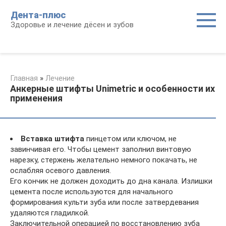
Перейти
Дента-плюс
к
Здоровье и лечение дёсен и зубов
контенту
Главная
»
Лечение
Анкерные штифты Unimetric и особенности их
применения
Вставка штифта
пинцетом или ключом, не
завинчивая его. Чтобы цемент заполнил винтовую
нарезку, стержень желательно немного покачать, не
ослабляя осевого давления.
Его кончик не должен доходить до дна канала. Излишки
цемента после используются для начального
формирования культи зуба или после затвердевания
удаляются гладилкой.
Заключительной операцией по восстановлению зуба