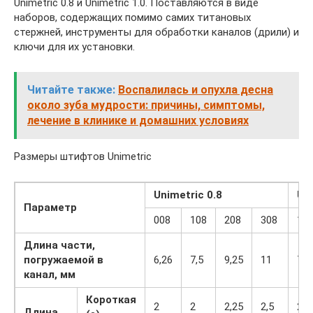
Unimetric 0.8 и Unimetric 1.0. Поставляются в виде
наборов, содержащих помимо самих титановых
стержней, инструменты для обработки каналов (дрили) и
ключи для их установки.
Читайте также:
Воспалилась и опухла десна
около зуба мудрости: причины, симптомы,
лечение в клинике и домашних условиях
Размеры штифтов Unimetric
Unimetric 0.8
Uni
Параметр
008
108
208
308
11
Длина части,
погружаемой в
6,26
7,5
9,25
11
7,5
канал, мм
Короткая
2
2
2,25
2,5
2
Длина