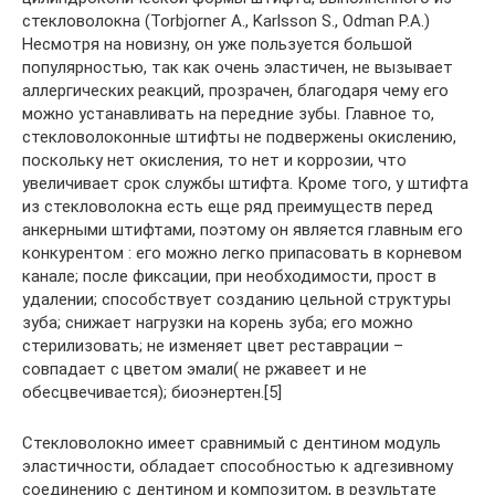
стекловолокна (Torbjorner A., Karlsson S., Odman P.A.)
Несмотря на новизну, он уже пользуется большой
популярностью, так как очень эластичен, не вызывает
аллергических реакций, прозрачен, благодаря чему его
можно устанавливать на передние зубы. Главное то,
стекловолоконные штифты не подвержены окислению,
поскольку нет окисления, то нет и коррозии, что
увеличивает срок службы штифта. Кроме того, у штифта
из стекловолокна есть еще ряд преимуществ перед
анкерными штифтами, поэтому он является главным его
конкурентом : его можно легко припасовать в корневом
канале; после фиксации, при необходимости, прост в
удалении; способствует созданию цельной структуры
зуба; снижает нагрузки на корень зуба; его можно
стерилизовать; не изменяет цвет реставрации –
совпадает с цветом эмали( не ржавеет и не
обесцвечивается); биоэнертен.[5]
Стекловолокно имеет сравнимый с дентином модуль
эластичности, обладает способностью к адгезивному
соединению с дентином и композитом, в результате