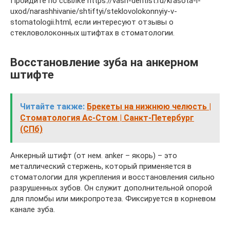
Пройдите по ссылке https://vash-dentist.ru/krasota-i-
uxod/narashhivanie/shtiftyi/steklovolokonnyiy-v-
stomatologii.html, если интересуют отзывы о
стекловолоконных штифтах в стоматологии.
Восстановление зуба на анкерном
штифте
Читайте также:
Брекеты на нижнюю челюсть |
Стоматология Ас-Стом | Санкт-Петербург
(СПб)
Анкерный штифт (от нем. anker – якорь) – это
металлический стержень, который применяется в
стоматологии для укрепления и восстановления сильно
разрушенных зубов. Он служит дополнительной опорой
для пломбы или микропротеза. Фиксируется в корневом
канале зуба.