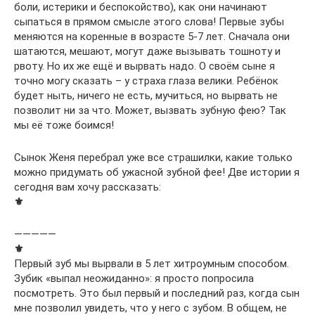
боли, истерики и беспокойство), как они начинают
сыпаться в прямом смысле этого слова! Первые зубы
меняются на коренные в возрасте 5-7 лет. Сначала они
шатаются, мешают, могут даже вызывать тошноту и
рвоту. Но их же ещё и вырвать надо. О своём сыне я
точно могу сказать – у страха глаза велики. Ребёнок
будет ныть, ничего не есть, мучиться, но вырвать не
позволит ни за что. Может, вызвать зубную фею? Так
мы её тоже боимся!
Сынок Женя перебрал уже все страшилки, какие только
можно придумать об ужасной зубной фее! Две истории я
сегодня вам хочу рассказать:
⚜
—————
⚜
Первый зуб мы вырвали в 5 лет хитроумным способом.
Зубик «выпал неожиданно»: я просто попросила
посмотреть. Это был первый и последний раз, когда сын
мне позволил увидеть, что у него с зубом. В общем, не