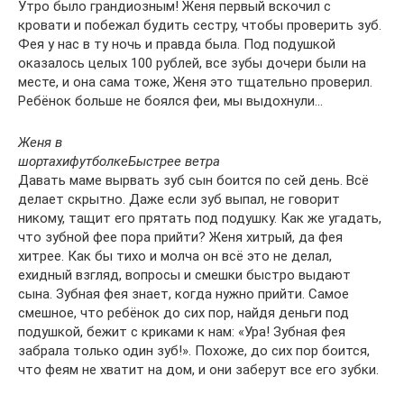
Утро было грандиозным! Женя первый вскочил с
кровати и побежал будить сестру, чтобы проверить зуб.
Фея у нас в ту ночь и правда была. Под подушкой
оказалось целых 100 рублей, все зубы дочери были на
месте, и она сама тоже, Женя это тщательно проверил.
Ребёнок больше не боялся феи, мы выдохнули…
Женя в
шортах
и
футболке
Быстрее ветра
Давать маме вырвать зуб сын боится по сей день. Всё
делает скрытно. Даже если зуб выпал, не говорит
никому, тащит его прятать под подушку. Как же угадать,
что зубной фее пора прийти? Женя хитрый, да фея
хитрее. Как бы тихо и молча он всё это не делал,
ехидный взгляд, вопросы и смешки быстро выдают
сына. Зубная фея знает, когда нужно прийти. Самое
смешное, что ребёнок до сих пор, найдя деньги под
подушкой, бежит с криками к нам: «Ура! Зубная фея
забрала только один зуб!». Похоже, до сих пор боится,
что феям не хватит на дом, и они заберут все его зубки.