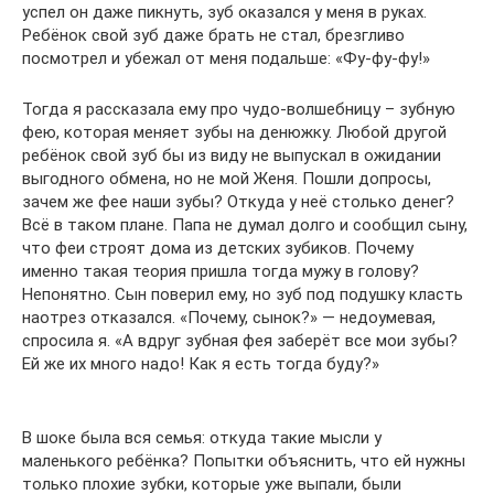
успел он даже пикнуть, зуб оказался у меня в руках.
Ребёнок свой зуб даже брать не стал, брезгливо
посмотрел и убежал от меня подальше: «Фу-фу-фу!»
Тогда я рассказала ему про чудо-волшебницу – зубную
фею, которая меняет зубы на денюжку. Любой другой
ребёнок свой зуб бы из виду не выпускал в ожидании
выгодного обмена, но не мой Женя. Пошли допросы,
зачем же фее наши зубы? Откуда у неё столько денег?
Всё в таком плане. Папа не думал долго и сообщил сыну,
что феи строят дома из детских зубиков. Почему
именно такая теория пришла тогда мужу в голову?
Непонятно. Сын поверил ему, но зуб под подушку класть
наотрез отказался. «Почему, сынок?» — недоумевая,
спросила я. «А вдруг зубная фея заберёт все мои зубы?
Ей же их много надо! Как я есть тогда буду?»
В шоке была вся семья: откуда такие мысли у
маленького ребёнка? Попытки объяснить, что ей нужны
только плохие зубки, которые уже выпали, были