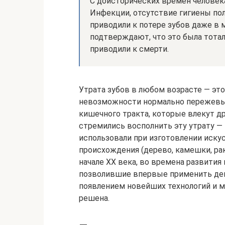
С доисторических времен человек
Инфекции, отсутствие гигиены пол
приводили к потере зубов даже в 
подтверждают, что это была тотал
приводили к смерти.
Утрата зубов в любом возрасте — это
невозможности нормально пережевы
кишечного тракта, которые влекут д
стремились восполнить эту утрату —
использовали при изготовлении иску
происхождения (дерево, камешки, рак
начале XX века, во времена развития
позволившие впервые применить дент
появлением новейших технологий и м
решена.