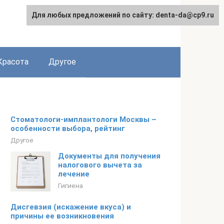
Для любых предложений по сайту: denta-da@cp9.ru
Красота
Другое
Стоматологи-имплантологи Москвы –
особенности выбора, рейтинг
Другое
Документы для получения
налогового вычета за
лечение
Гигиена
Дисгевзия (искажение вкуса) и
причины ее возникновения