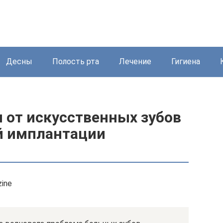
Десны
Полость рта
Лечение
Гигиена
 от искусственных зубов
ой имплантации
ine