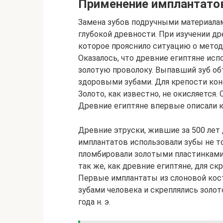
Применение имплантатов
Замена зубов подручными материалам
глубокой древности. При изучении д
которое прояснило ситуацию о метод
Оказалось, что древние египтяне ис
золотую проволоку. Выпавший зуб обт
здоровыми зубами. Для крепости кон
Золото, как известно, не окисляется.
Древние египтяне впервые описали к
Древние этруски, жившие за 500 лет
имплантатов использовали зубы не то
пломбировали золотыми пластинками,
так же, как древние египтяне, для с
Первые имплантаты из слоновой кост
зубами человека и скреплялись золот
года н. э.