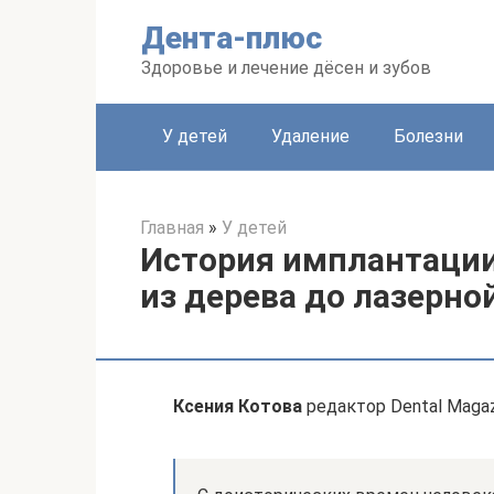
Перейти
Дента-плюс
к
контенту
Здоровье и лечение дёсен и зубов
У детей
Удаление
Болезни
Главная
»
У детей
История имплантации
из дерева до лазерн
Ксения Котова
редактор Dental Magaz