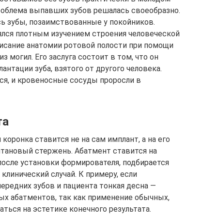
 проблема выпавших зубов решалась своеобразно.
ь зубы, позаимствованные у покойников.
нялся плотным изучением строения человеческой
описание анатомии ротовой полости при помощи
 могил. Его заслуга состоит в том, что он
нтации зуба, взятого от другого человека.
ся, и кровеносные сосуды проросли в
та
коронка ставится не на сам имплант, а на его
итановый стержень. Абатмент ставится на
после установки формирователя, подбирается
клинический случай. К примеру, если
ередних зубов и пациента тонкая десна —
х абатментов, так как применение обычных,
ться на эстетике конечного результата.