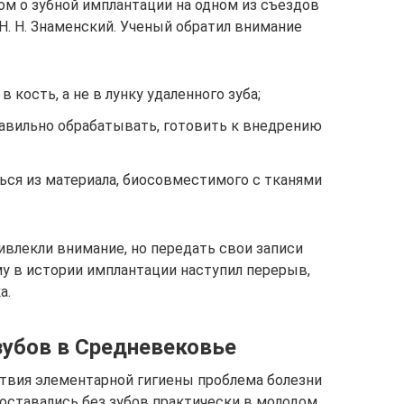
ом о зубной имплантации на одном из съездов
Н. Н. Знаменский. Ученый обратил внимание
 кость, а не в лунку удаленного зуба;
авильно обрабатывать, готовить к внедрению
ься из материала, биосовместимого с тканями
ивлекли внимание, но передать свои записи
му в истории имплантации наступил перерыв,
а.
убов в Средневековье
ствия элементарной гигиены проблема болезни
оставались без зубов практически в молодом