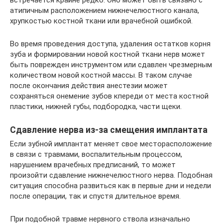
встречается крайне редко. Оно может быть связано с
атипичным расположением нижнечелюстного канала,
хрупкостью костной ткани или врачебной ошибкой.
Во время проведения доступа, удаления остатков корня
зуба и формировании новой костной ткани нерв может
быть поврежден инструментом или сдавлен чрезмерным
количеством новой костной массы. В таком случае
после окончания действия анестезии может
сохраняться онемение зубов кпереди от места костной
пластики, нижней губы, подбородка, части щеки.
Сдавление нерва из-за смещения имплантата
Если зубной имплантат меняет свое месторасположение
в связи с травмами, воспалительным процессом,
нарушением врачебных предписаний, то может
произойти сдавление нижнечелюстного нерва. Подобная
ситуация способна развиться как в первые дни и недели
после операции, так и спустя длительное время.
При подобной травме нервного ствола изначально