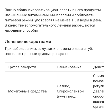
Важно сбалансировать рацион, ввести в него продукты,
насыщенные витаминами, минералами и соблюдать
питьевой режим, употребляя не менее 1.5 л воды в день.
В качестве вспомогательного лечения разрешаются
народные способы.
Лечение лекарствами
При заболеваниях, ведущих к онемению лица и губ,
назначают разные группы препаратов.
Группа лекарств
Наименование
Действи
Снимают
помогаю
Лазикс,
регулиро
Мочегонные средства.
Спиронолактон,
давление
Буметанид.
способс
выведени
организм