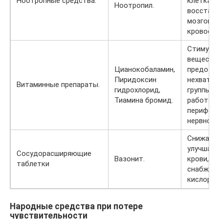
Ноотропные средства.
клетках,
Ноотропил.
восстан
мозгово
кровооб
Стимули
веществ,
Цианокобаламин,
предотв
Пиридоксин
нехватку
Витаминные препараты.
гидрохлорид,
группы В
Тиамина бромид.
работу
перифер
нервной 
Снижает 
улучшае
Сосудорасширяющие
Вазонит.
крови, о
таблетки
снабжени
кислород
Народные средства при потере
чувствительности