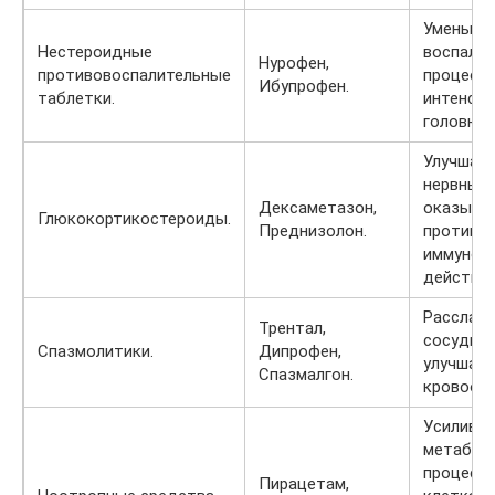
Уменьша
Нестероидные
воспали
Нурофен,
противовоспалительные
процесс,
Ибупрофен.
таблетки.
интенси
головной
Улучшаю
нервных 
Дексаметазон,
оказыва
Глюкокортикостероиды.
Преднизолон.
противоа
иммунод
действие
Расслаб
Трентал,
сосудист
Спазмолитики.
Дипрофен,
улучшаю
Спазмалгон.
кровооб
Усилива
метабол
процессы
Пирацетам,