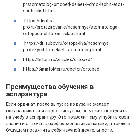
p/stomatolog-ortoped-delaet-i-chto-lechit-etot-
spetsialist.html
https://dentist-
pro.ru/protezirovanie/nesemnye/stomatologa-
ortopeda-chto-on-delaet.html
https://dr-zubov.ru/ortopediya/nesemnye-
protezy/chto-delaet-stomatolog.html
https://lstom.ru/articles/ortoped/
https://SimptoMer.ru/doctor/ortoped
Преимущества обучения в
аспирантуре
Если ординат после выпуска из вуза не желает
останавливаться на достигнутом, он может поступить
на учебу в аспирантуру. Это позволит ему углубить свои
знания и отточить профессиональные навыки, а также в
будущем посвятить себя научной деятельности.