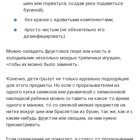
шею или порваться, создав риск подавиться
бусиной);
без краски с ядовитыми компонентами;
просто чистым (не обязательно его
дезинфицировать).
Можно охладить фруктовое пюре или класть в
холодильник несколько мокрых тряпичных игрушек,
чтобы их можно было заменять.
Конечно, дети грызут не только идеально подходящие
для этого предметы. Но если с прорезывателем из
одного куска силикона или рукавичкой с силиконовой
накладкой ребенка можно оставить на какое-то время
одного в манеже, то со связкой мелких предметов на
нитке вокруг шеи или браслетом из бусин, так же, как и с
каким-нибудь фруктом или овощем, за ним нужно
присматривать.
Если охлаждение не помогает, а стресс от прорезывания