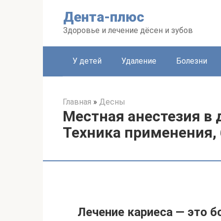
Перейти
Дента-плюс
к
контенту
Здоровье и лечение дёсен и зубов
У детей
Удаление
Болезни
Главная
»
Десны
Местная анестезия в 
Техника применения,
Лечение кариеса — это б