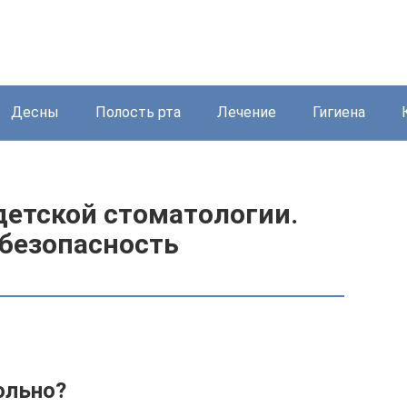
Десны
Полость рта
Лечение
Гигиена
детской стоматологии.
 безопасность
ольно?