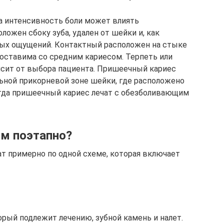
а интенсивность боли может влиять
ложен сбоку зуба, удален от шейки и, как
вых ощущений. Контактный расположен на стыке
поставима со средним кариесом. Терпеть или
исит от выбора пациента. Пришеечный кариес
льной прикорневой зоне шейки, где расположено
егда пришеечный кариес лечат с обезболивающим
ом поэтапно?
ат примерно по одной схеме, которая включает
торый подлежит лечению, зубной камень и налет.