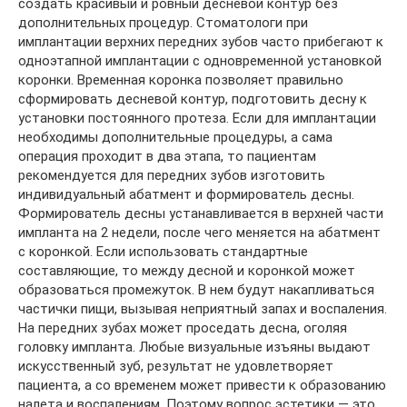
создать красивый и ровный десневой контур без
дополнительных процедур. Стоматологи при
имплантации верхних передних зубов часто прибегают к
одноэтапной имплантации с одновременной установкой
коронки. Временная коронка позволяет правильно
сформировать десневой контур, подготовить десну к
установки постоянного протеза. Если для имплантации
необходимы дополнительные процедуры, а сама
операция проходит в два этапа, то пациентам
рекомендуется для передних зубов изготовить
индивидуальный абатмент и формирователь десны.
Формирователь десны устанавливается в верхней части
импланта на 2 недели, после чего меняется на абатмент
с коронкой. Если использовать стандартные
составляющие, то между десной и коронкой может
образоваться промежуток. В нем будут накапливаться
частички пищи, вызывая неприятный запах и воспаления.
На передних зубах может проседать десна, оголяя
головку импланта. Любые визуальные изъяны выдают
искусственный зуб, результат не удовлетворяет
пациента, а со временем может привести к образованию
налета и воспалениям. Поэтому вопрос эстетики — это