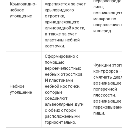
перераспределе
Крыловидно-
укрепляется за счет
силы,
небное
крыловидного
возникающего о
утолщение
отростка,
маляров по
принадлежащего
направлению вве
клиновидной кости,
и вперед.
а также за счет
пластины небной
косточки.
Сформировано с
помощью
Функции этого
верхнечелюстных
контрфорса –
небных отростков.
смягчать давлен
И пластинами
возникающее в
Небное
небной косточки,
поперечной
утолщение
которые
плоскости,
соединяют
возникающее пр
альвеолярные дуги
пережевывании
с обеих сторон
пищи.
расположенными
горизонтально.