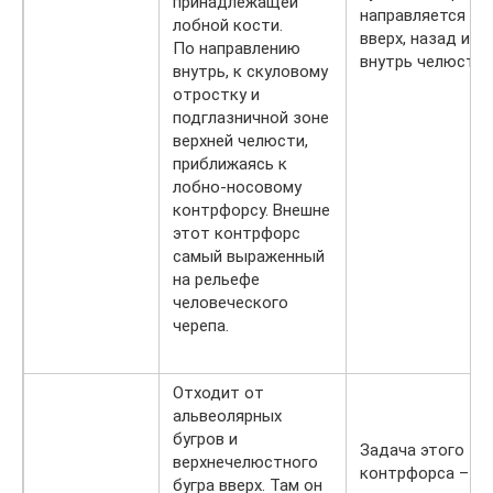
принадлежащей
направляется
лобной кости.
вверх, назад и
По направлению
внутрь челюсти.
внутрь, к скуловому
отростку и
подглазничной зоне
верхней челюсти,
приближаясь к
лобно-носовому
контрфорсу. Внешне
этот контрфорс
самый выраженный
на рельефе
человеческого
черепа.
Отходит от
альвеолярных
бугров и
Задача этого
верхнечелюстного
контрфорса –
бугра вверх. Там он