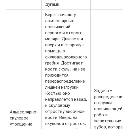
дугами.
Берет начало у
альвеолярных
возвышений
первого и второго
маляра. Двигается
вверх и в сторону с
помощью
скулоальвеолярного
гребня. Достигает
кости скулы, на нее
приходится
перераспределение
лишней нагрузки.
Задача –
Костью оно
распределение
направляется назад,
нагрузки,
к скуловому
возникающей пр
отростку височной
Альвеолярно-
работе
кости. Вверх, на
скуловое
жевательных
скуловой отросток,
утолщение
зубов, которая