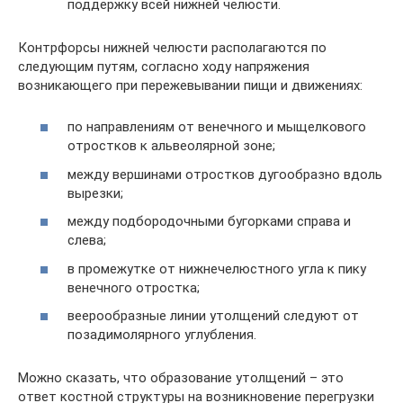
поддержку всей нижней челюсти.
Контрфорсы нижней челюсти располагаются по
следующим путям, согласно ходу напряжения
возникающего при пережевывании пищи и движениях:
по направлениям от венечного и мыщелкового
отростков к альвеолярной зоне;
между вершинами отростков дугообразно вдоль
вырезки;
между подбородочными бугорками справа и
слева;
в промежутке от нижнечелюстного угла к пику
венечного отростка;
веерообразные линии утолщений следуют от
позадимолярного углубления.
Можно сказать, что образование утолщений – это
ответ костной структуры на возникновение перегрузки