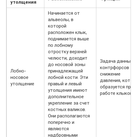
утолщения
Начинается от
альвеолы, в
которой
расположен клык,
поднимается выше
по лобному
отростку верхней
челюсти, доходит
Задача данных
до носовой зоны
контрфорсов –
Лобно-
принадлежащей
снижение
носовое
лобной кости. Эти
давления, котор
утолщение
правый и левый
образуется при
утолщения имеют
работе клыков.
дополнительное
укрепление за счет
костных валиков.
Они располагаются
поперечно и
являются
надбровными