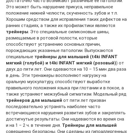
достаточно часто возникают различные ее патологии.
Это может быть нарушение прикуса, неправильное
положение нижней челюсти, скученность зубов и т.п.
Хорошим средством для исправления таких дефектов на
ранних стадиях, а также их профилактики являются
трейнеры
. Это специальные силиконовые шины,
размещаемые в ротовой полости, которые
способствуют устранению основных причин,
порождающих указанные патологии. Выпускаются
специальные
трейнеры для малышей (t4ki INFANT
мягкий (голубой) и t4ki INFANT мягкий (розовый)
) от
двух до пяти лет. Они одеваются на 10 – 15 мин два раза
в день. Эти тренажеры восполняют нагрузку на
оральную мускулатуру, способствуют выработке
правильного положения языка при глотании и в покое, а
также устраняют межзубный сигматизм. Модельный ряд
трейнеров для малышей
от пяти лет призван
последовательно устранять наиболее часто
встречающиеся нарушения развития зубов и закреплять
достигнутые результаты. Они надеваются во время сна
и на 1 – 2 ч. в течение дня.
Трейнеры для малышей
совершенно безопасны. Они сделаны из гипоаллергенных